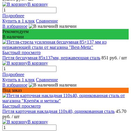
В корзину
Подробнее
Купить в 1 клик
Сравнение
В избранное
В наличии
Рекомендуем
В наличии
Быстрый просмотр
Петля бесшумная 85х137мм, нержавеющая сталь
851 руб.
/ шт
В корзину
Подробнее
Купить в 1 клик
Сравнение
В избранное
В наличии
Под заказ
Быстрый просмотр
Петля карточная накладная 110х40, оцинкованная сталь
45.70
руб.
/ шт
В корзину