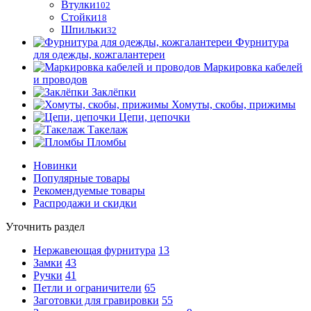
Втулки
102
Стойки
18
Шпильки
32
Фурнитура
для одежды, кожгалантереи
Маркировка кабелей
и проводов
Заклёпки
Хомуты, скобы, прижимы
Цепи, цепочки
Такелаж
Пломбы
Новинки
Популярные товары
Рекомендуемые товары
Распродажи и скидки
Уточнить раздел
Нержавеющая фурнитура
13
Замки
43
Ручки
41
Петли и ограничители
65
Заготовки для гравировки
55