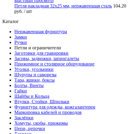
Быстрый просмотр
Петля накладная 32х25 мм, нержавеющая сталь
104.20
руб.
/ шт
Каталог
Нержавеющая фурнитура
Замки
Ручки
Петли и ограничители
Заготовки для гравировки
Засовы, задвижки, шпингалеты
Прижимное и столярное оборудование
Уголки, угольники
Шурупы и саморезы
Тара, ящики, боксы
Болты, Винты
Гайки
Шайбы и Кольца
Втулки, Стойки, Шпильки
Фурнитура для одежды, кожгалантереи
Маркировка кабелей и проводов
Заклёпки
Хомуты, скобы, прижимы
Цепи, цепочки
Такелаж