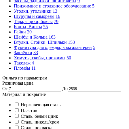
Засовы, задвижки, шпингалеты
9
Прижимное и столярное оборудование
5
Уголки, угольники
13
Шурупы и саморезы
16
Тара, ящики, боксы
79
Болты, Винты
55
Гайки
20
Шайбы и Кольца
163
Втулки, Стойки, Шпильки
153
Фурнитура для одежды, кожгалантереи
5
Заклёпки
33
Хомуты, скобы, прижимы
50
Такелаж
4
Пломбы
11
Фильтр по параметрам
Розничная цена
От
До
Материал и покрытие
Нержавеющая сталь
Пластик
Сталь, белый цинк
Сталь, никель/хром
Сталь, покраска