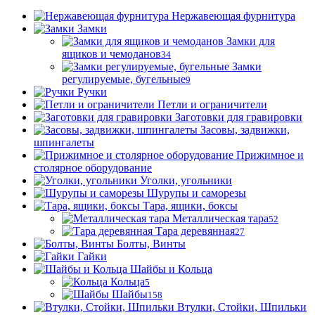
Нержавеющая фурнитура
Замки
Замки для
ящиков и чемоданов
34
Замки
регулируемые, бугельные
9
Ручки
Петли и ограничители
Заготовки для гравировки
Засовы, задвижки,
шпингалеты
Прижимное и
столярное оборудование
Уголки, угольники
Шурупы и саморезы
Тара, ящики, боксы
Металлическая тара
52
Тара деревянная
27
Болты, Винты
Гайки
Шайбы и Кольца
Кольца
5
Шайбы
158
Втулки, Стойки, Шпильки