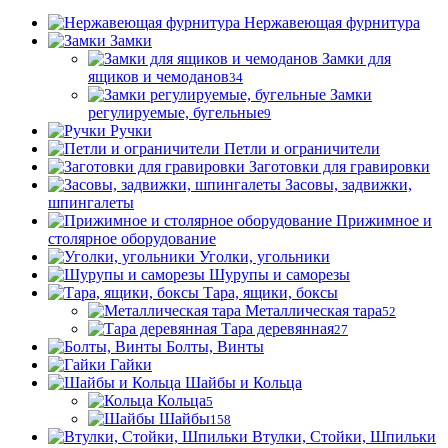
Нержавеющая фурнитура
Замки
Замки для
ящиков и чемоданов
34
Замки
регулируемые, бугельные
9
Ручки
Петли и ограничители
Заготовки для гравировки
Засовы, задвижки,
шпингалеты
Прижимное и
столярное оборудование
Уголки, угольники
Шурупы и саморезы
Тара, ящики, боксы
Металлическая тара
52
Тара деревянная
27
Болты, Винты
Гайки
Шайбы и Кольца
Кольца
5
Шайбы
158
Втулки, Стойки, Шпильки