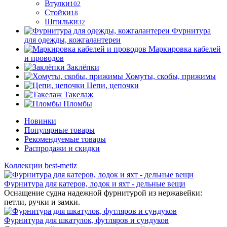
Втулки
102
Стойки
18
Шпильки
32
Фурнитура
для одежды, кожгалантереи
Маркировка кабелей
и проводов
Заклёпки
Хомуты, скобы, прижимы
Цепи, цепочки
Такелаж
Пломбы
Новинки
Популярные товары
Рекомендуемые товары
Распродажи и скидки
Коллекции best-metiz
Фурнитура для катеров, лодок и яхт - дельные вещи
Оснащение судна надежной фурнитурой из нержавейки:
петли, ручки и замки.
Фурнитура для шкатулок, футляров и сундуков