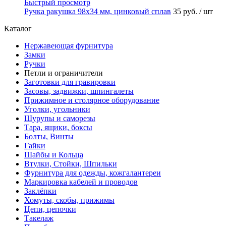
Быстрый просмотр
Ручка ракушка 98x34 мм, цинковый сплав
35 руб.
/ шт
Каталог
Нержавеющая фурнитура
Замки
Ручки
Петли и ограничители
Заготовки для гравировки
Засовы, задвижки, шпингалеты
Прижимное и столярное оборудование
Уголки, угольники
Шурупы и саморезы
Тара, ящики, боксы
Болты, Винты
Гайки
Шайбы и Кольца
Втулки, Стойки, Шпильки
Фурнитура для одежды, кожгалантереи
Маркировка кабелей и проводов
Заклёпки
Хомуты, скобы, прижимы
Цепи, цепочки
Такелаж