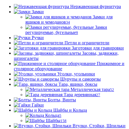
Нержавеющая фурнитура
Замки
Замки для
ящиков и чемоданов
34
Замки
регулируемые, бугельные
9
Ручки
Петли и ограничители
Заготовки для гравировки
Засовы, задвижки,
шпингалеты
Прижимное и
столярное оборудование
Уголки, угольники
Шурупы и саморезы
Тара, ящики, боксы
Металлическая тара
52
Тара деревянная
27
Болты, Винты
Гайки
Шайбы и Кольца
Кольца
5
Шайбы
158
Втулки, Стойки, Шпильки