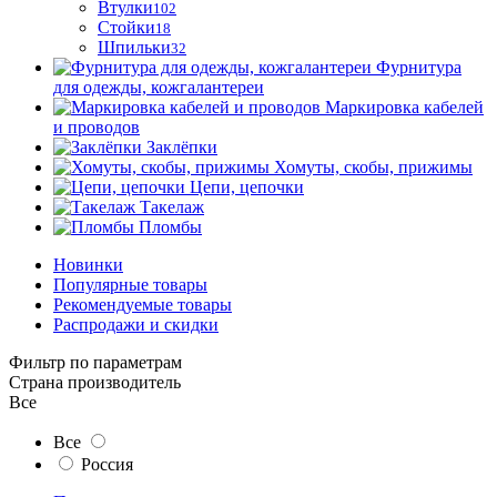
Втулки
102
Стойки
18
Шпильки
32
Фурнитура
для одежды, кожгалантереи
Маркировка кабелей
и проводов
Заклёпки
Хомуты, скобы, прижимы
Цепи, цепочки
Такелаж
Пломбы
Новинки
Популярные товары
Рекомендуемые товары
Распродажи и скидки
Фильтр по параметрам
Страна производитель
Все
Все
Россия