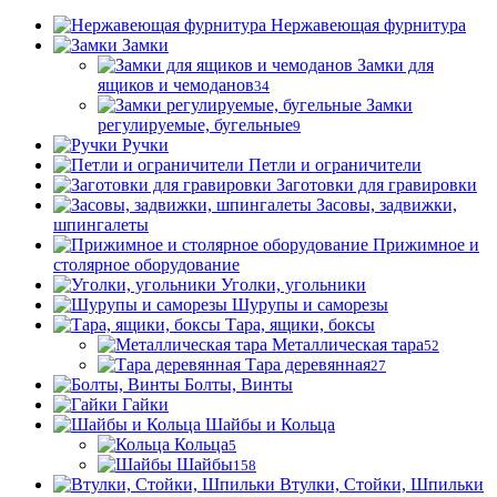
Нержавеющая фурнитура
Замки
Замки для
ящиков и чемоданов
34
Замки
регулируемые, бугельные
9
Ручки
Петли и ограничители
Заготовки для гравировки
Засовы, задвижки,
шпингалеты
Прижимное и
столярное оборудование
Уголки, угольники
Шурупы и саморезы
Тара, ящики, боксы
Металлическая тара
52
Тара деревянная
27
Болты, Винты
Гайки
Шайбы и Кольца
Кольца
5
Шайбы
158
Втулки, Стойки, Шпильки