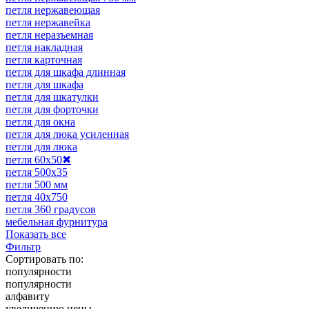
петля нержавеющая
петля нержавейка
петля неразъемная
петля накладная
петля карточная
петля для шкафа длинная
петля для шкафа
петля для шкатулки
петля для форточки
петля для окна
петля для люка усиленная
петля для люка
петля 60х50
✖
петля 500х35
петля 500 мм
петля 40х750
петля 360 градусов
мебельная фурнитура
Показать все
Фильтр
Сортировать по:
популярности
популярности
алфавиту
увеличению цены