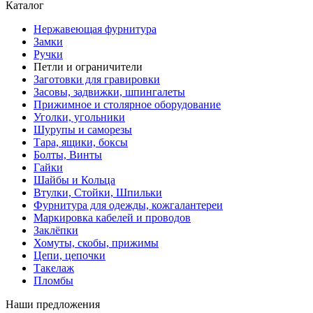
Каталог
Нержавеющая фурнитура
Замки
Ручки
Петли и ограничители
Заготовки для гравировки
Засовы, задвижки, шпингалеты
Прижимное и столярное оборудование
Уголки, угольники
Шурупы и саморезы
Тара, ящики, боксы
Болты, Винты
Гайки
Шайбы и Кольца
Втулки, Стойки, Шпильки
Фурнитура для одежды, кожгалантереи
Маркировка кабелей и проводов
Заклёпки
Хомуты, скобы, прижимы
Цепи, цепочки
Такелаж
Пломбы
Наши предложения