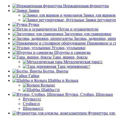
Нержавеющая фурнитура
Замки
Замки для ящиков
Замки регулируе
Ручки
Петли и ограничители
Заготовки для гравировки
Засовы, задвижки, шпи
Прижимное и ст
Уголки, угольники
Шурупы и саморезы
Тара, ящики, боксы
Металлическая тара
52
Тара деревянная
27
Болты, Винты
Гайки
Шайбы и Кольца
Кольца
5
Шайбы
158
Втулки, Стойки, Шпильки
Втулки
102
Стойки
18
Шпильки
32
Фурнитура для 