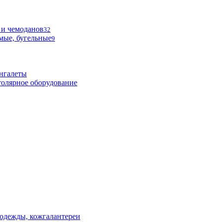
 и чемоданов
32
мые, бугельные
9
нгалеты
олярное оборудование
одежды, кожгалантереи