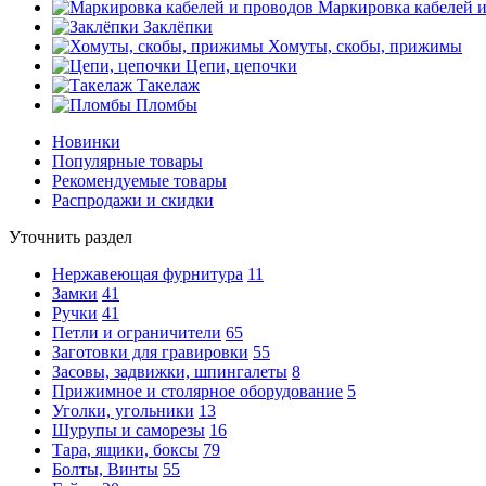
Маркировка кабелей 
Заклёпки
Хомуты, скобы, прижимы
Цепи, цепочки
Такелаж
Пломбы
Новинки
Популярные товары
Рекомендуемые товары
Распродажи и скидки
Уточнить раздел
Нержавеющая фурнитура
11
Замки
41
Ручки
41
Петли и ограничители
65
Заготовки для гравировки
55
Засовы, задвижки, шпингалеты
8
Прижимное и столярное оборудование
5
Уголки, угольники
13
Шурупы и саморезы
16
Тара, ящики, боксы
79
Болты, Винты
55