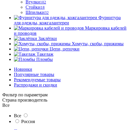
Втулки
102
Стойки
18
Шпильки
32
Фурнитура
для одежды, кожгалантереи
Маркировка кабелей
и проводов
Заклёпки
Хомуты, скобы, прижимы
Цепи, цепочки
Такелаж
Пломбы
Новинки
Популярные товары
Рекомендуемые товары
Распродажи и скидки
Фильтр по параметрам
Страна производитель
Все
Все
Россия