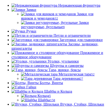
Нержавеющая фурнитура
Замки
Замки для
ящиков и чемоданов
32
Замки
регулируемые, бугельные
9
Ручки
Петли и ограничители
Заготовки для гравировки
Засовы, задвижки,
шпингалеты
Прижимное и
столярное оборудование
Уголки, угольники
Шурупы и саморезы
Тара, ящики, боксы
Металлическая тара
52
Тара деревянная
27
Болты, Винты
Гайки
Шайбы и Кольца
Кольца
5
Шайбы
158
Втулки, Стойки, Шпильки