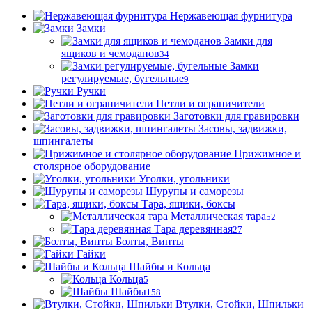
Нержавеющая фурнитура
Замки
Замки для
ящиков и чемоданов
34
Замки
регулируемые, бугельные
9
Ручки
Петли и ограничители
Заготовки для гравировки
Засовы, задвижки,
шпингалеты
Прижимное и
столярное оборудование
Уголки, угольники
Шурупы и саморезы
Тара, ящики, боксы
Металлическая тара
52
Тара деревянная
27
Болты, Винты
Гайки
Шайбы и Кольца
Кольца
5
Шайбы
158
Втулки, Стойки, Шпильки