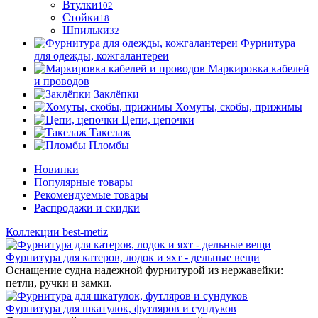
Втулки
102
Стойки
18
Шпильки
32
Фурнитура
для одежды, кожгалантереи
Маркировка кабелей
и проводов
Заклёпки
Хомуты, скобы, прижимы
Цепи, цепочки
Такелаж
Пломбы
Новинки
Популярные товары
Рекомендуемые товары
Распродажи и скидки
Коллекции best-metiz
Фурнитура для катеров, лодок и яхт - дельные вещи
Оснащение судна надежной фурнитурой из нержавейки:
петли, ручки и замки.
Фурнитура для шкатулок, футляров и сундуков