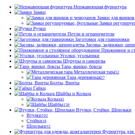
Нержавеющая фурнитура
Замки
Замки для ящиков
Замки регулируе
Ручки
Петли и ограничители
Заготовки для гравировки
Засовы, задвижки, шпи
Прижимное и ст
Уголки, угольники
Шурупы и саморезы
Тара, ящики, боксы
Металлическая тара
52
Тара деревянная
27
Болты, Винты
Гайки
Шайбы и Кольца
Кольца
5
Шайбы
158
Втулки, Стойки, Шпильки
Втулки
102
Стойки
18
Шпильки
32
Фурнитура для 