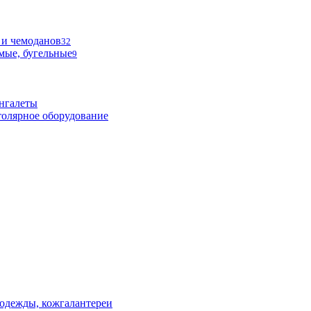
 и чемоданов
32
мые, бугельные
9
нгалеты
олярное оборудование
одежды, кожгалантереи