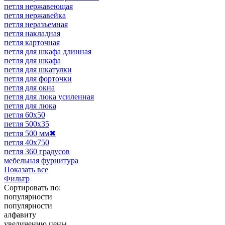
петля нержавеющая
петля нержавейка
петля неразъемная
петля накладная
петля карточная
петля для шкафа длинная
петля для шкафа
петля для шкатулки
петля для форточки
петля для окна
петля для люка усиленная
петля для люка
петля 60х50
петля 500х35
петля 500 мм
✖
петля 40х750
петля 360 градусов
мебельная фурнитура
Показать все
Фильтр
Сортировать по:
популярности
популярности
алфавиту
увеличению цены