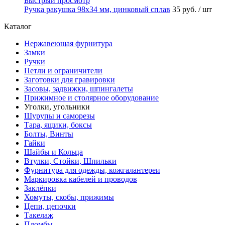
Быстрый просмотр
Ручка ракушка 98x34 мм, цинковый сплав
35 руб.
/ шт
Каталог
Нержавеющая фурнитура
Замки
Ручки
Петли и ограничители
Заготовки для гравировки
Засовы, задвижки, шпингалеты
Прижимное и столярное оборудование
Уголки, угольники
Шурупы и саморезы
Тара, ящики, боксы
Болты, Винты
Гайки
Шайбы и Кольца
Втулки, Стойки, Шпильки
Фурнитура для одежды, кожгалантереи
Маркировка кабелей и проводов
Заклёпки
Хомуты, скобы, прижимы
Цепи, цепочки
Такелаж
Пломбы