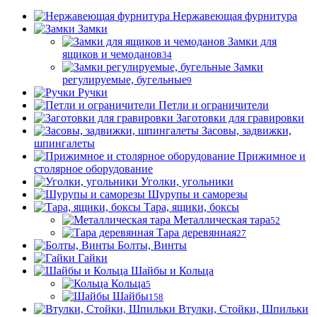
Нержавеющая фурнитура
Замки
Замки для
ящиков и чемоданов
34
Замки
регулируемые, бугельные
9
Ручки
Петли и ограничители
Заготовки для гравировки
Засовы, задвижки,
шпингалеты
Прижимное и
столярное оборудование
Уголки, угольники
Шурупы и саморезы
Тара, ящики, боксы
Металлическая тара
52
Тара деревянная
27
Болты, Винты
Гайки
Шайбы и Кольца
Кольца
5
Шайбы
158
Втулки, Стойки, Шпильки