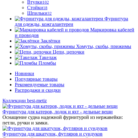
Втулки
102
Стойки
18
Шпильки
32
Фурнитура
для одежды, кожгалантереи
Маркировка кабелей
и проводов
Заклёпки
Хомуты, скобы, прижимы
Цепи, цепочки
Такелаж
Пломбы
Новинки
Популярные товары
Рекомендуемые товары
Распродажи и скидки
Коллекции best-metiz
Фурнитура для катеров, лодок и яхт - дельные вещи
Оснащение судна надежной фурнитурой из нержавейки:
петли, ручки и замки.
Фурнитура для шкатулок, футляров и сундуков