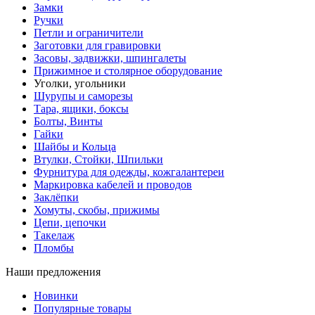
Замки
Ручки
Петли и ограничители
Заготовки для гравировки
Засовы, задвижки, шпингалеты
Прижимное и столярное оборудование
Уголки, угольники
Шурупы и саморезы
Тара, ящики, боксы
Болты, Винты
Гайки
Шайбы и Кольца
Втулки, Стойки, Шпильки
Фурнитура для одежды, кожгалантереи
Маркировка кабелей и проводов
Заклёпки
Хомуты, скобы, прижимы
Цепи, цепочки
Такелаж
Пломбы
Наши предложения
Новинки
Популярные товары