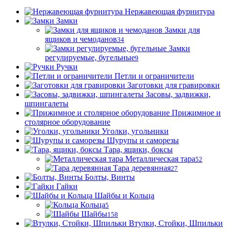
Нержавеющая фурнитура
Замки
Замки для
ящиков и чемоданов
34
Замки
регулируемые, бугельные
9
Ручки
Петли и ограничители
Заготовки для гравировки
Засовы, задвижки,
шпингалеты
Прижимное и
столярное оборудование
Уголки, угольники
Шурупы и саморезы
Тара, ящики, боксы
Металлическая тара
52
Тара деревянная
27
Болты, Винты
Гайки
Шайбы и Кольца
Кольца
5
Шайбы
158
Втулки, Стойки, Шпильки