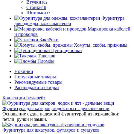
Втулки
102
Стойки
18
Шпильки
32
Фурнитура
для одежды, кожгалантереи
Маркировка кабелей
и проводов
Заклёпки
Хомуты, скобы, прижимы
Цепи, цепочки
Такелаж
Пломбы
Новинки
Популярные товары
Рекомендуемые товары
Распродажи и скидки
Коллекции best-metiz
Фурнитура для катеров, лодок и яхт - дельные вещи
Оснащение судна надежной фурнитурой из нержавейки:
петли, ручки и замки.
Фурнитура для шкатулок, футляров и сундуков