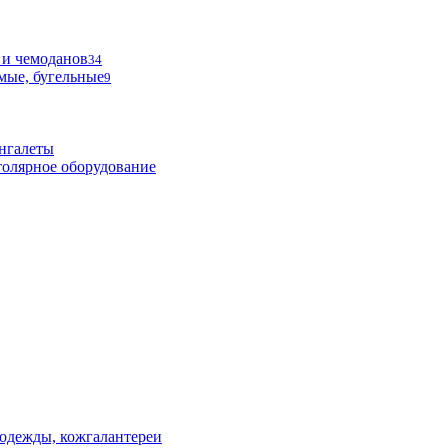
 и чемоданов
34
мые, бугельные
9
нгалеты
олярное оборудование
одежды, кожгалантереи