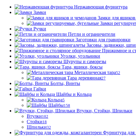
Нержавеющая фурнитура
Замки
Замки для ящиков
Замки регулируе
Ручки
Петли и ограничители
Заготовки для гравировки
Засовы, задвижки, шпи
Прижимное и ст
Уголки, угольники
Шурупы и саморезы
Тара, ящики, боксы
Металлическая тара
52
Тара деревянная
27
Болты, Винты
Гайки
Шайбы и Кольца
Кольца
5
Шайбы
158
Втулки, Стойки, Шпильки
Втулки
102
Стойки
18
Шпильки
32
Фурнитура для 