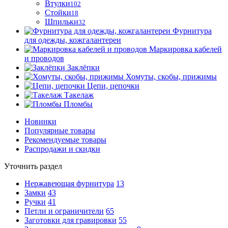
Втулки
102
Стойки
18
Шпильки
32
Фурнитура
для одежды, кожгалантереи
Маркировка кабелей
и проводов
Заклёпки
Хомуты, скобы, прижимы
Цепи, цепочки
Такелаж
Пломбы
Новинки
Популярные товары
Рекомендуемые товары
Распродажи и скидки
Уточнить раздел
Нержавеющая фурнитура
13
Замки
43
Ручки
41
Петли и ограничители
65
Заготовки для гравировки
55