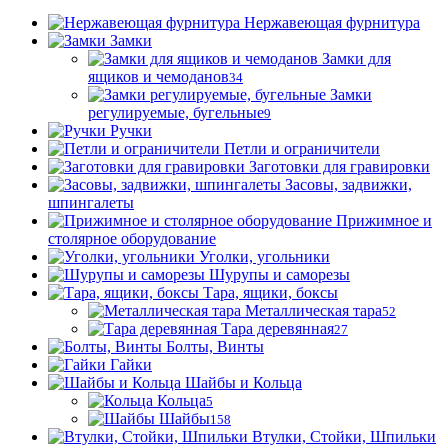
Нержавеющая фурнитура
Замки
Замки для
ящиков и чемоданов
34
Замки
регулируемые, бугельные
9
Ручки
Петли и ограничители
Заготовки для гравировки
Засовы, задвижки,
шпингалеты
Прижимное и
столярное оборудование
Уголки, угольники
Шурупы и саморезы
Тара, ящики, боксы
Металлическая тара
52
Тара деревянная
27
Болты, Винты
Гайки
Шайбы и Кольца
Кольца
5
Шайбы
158
Втулки, Стойки, Шпильки