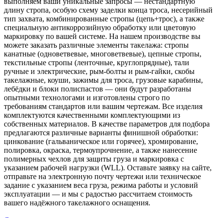
выполняем ваши уникальные запросы — нестандартную
длину стропа, особую схему заделки конца троса, несерийный
тип захвата, комбинированные стропы (цепь+трос), а также
специальную антикоррозийную обработку или цветовую
маркировку по вашей системе. На нашем производстве вы
можете заказать различные элементы такелажа: стропы
канатные (одноветвевые, многоветвевые), цепные стропы,
текстильные стропы (ленточные, круглопрядные), тали
ручные и электрические, рым-болты и рым-гайки, скобы
такелажные, коуши, зажимы для троса, грузовые карабины,
лебёдки и блоки полиспастов — они будут разработаны
опытными технологами и изготовлены строго по
требованиям стандартов или вашим чертежам. Все изделия
комплектуются качественными комплектующими из
собственных материалов. В качестве параметров для подбора
предлагаются различные варианты финишной обработки:
цинкование (гальваническое или горячее), хромирование,
полировка, окраска, термоупрочнение, а также нанесение
полимерных чехлов для защиты груза и маркировка с
указанием рабочей нагрузки (WLL). Оставьте заявку на сайте,
отправьте на электронную почту чертежи или техническое
задание с указанием веса груза, режима работы и условий
эксплуатации — и мы с радостью рассчитаем стоимость
вашего надёжного такелажного оснащения.