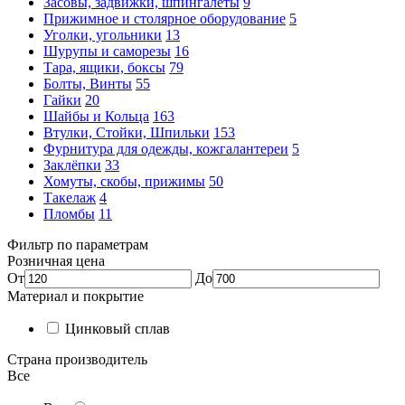
Засовы, задвижки, шпингалеты
9
Прижимное и столярное оборудование
5
Уголки, угольники
13
Шурупы и саморезы
16
Тара, ящики, боксы
79
Болты, Винты
55
Гайки
20
Шайбы и Кольца
163
Втулки, Стойки, Шпильки
153
Фурнитура для одежды, кожгалантереи
5
Заклёпки
33
Хомуты, скобы, прижимы
50
Такелаж
4
Пломбы
11
Фильтр по параметрам
Розничная цена
От
До
Материал и покрытие
Цинковый сплав
Страна производитель
Все