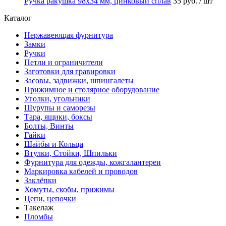
Ручка ракушка 98x34 мм, цинковый сплав
35 руб.
/ шт
Каталог
Нержавеющая фурнитура
Замки
Ручки
Петли и ограничители
Заготовки для гравировки
Засовы, задвижки, шпингалеты
Прижимное и столярное оборудование
Уголки, угольники
Шурупы и саморезы
Тара, ящики, боксы
Болты, Винты
Гайки
Шайбы и Кольца
Втулки, Стойки, Шпильки
Фурнитура для одежды, кожгалантереи
Маркировка кабелей и проводов
Заклёпки
Хомуты, скобы, прижимы
Цепи, цепочки
Такелаж
Пломбы