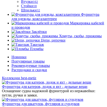
Втулки
102
Стойки
18
Шпильки
32
Фурнитура
для одежды, кожгалантереи
Маркировка кабелей
и проводов
Заклёпки
Хомуты, скобы, прижимы
Цепи, цепочки
Такелаж
Пломбы
Новинки
Популярные товары
Рекомендуемые товары
Распродажи и скидки
Коллекции best-metiz
Фурнитура для катеров, лодок и яхт - дельные вещи
Оснащение судна надежной фурнитурой из нержавейки:
петли, ручки и замки.
Фурнитура для шкатулок, футляров и сундуков