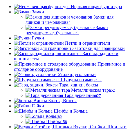
Нержавеющая фурнитура
Замки
Замки для
ящиков и чемоданов
34
Замки
регулируемые, бугельные
9
Ручки
Петли и ограничители
Заготовки для гравировки
Засовы, задвижки,
шпингалеты
Прижимное и
столярное оборудование
Уголки, угольники
Шурупы и саморезы
Тара, ящики, боксы
Металлическая тара
52
Тара деревянная
27
Болты, Винты
Гайки
Шайбы и Кольца
Кольца
5
Шайбы
158
Втулки, Стойки, Шпильки