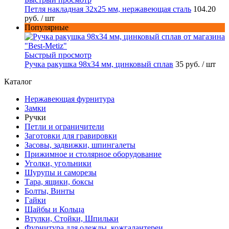
Петля накладная 32х25 мм, нержавеющая сталь
104.20
руб.
/ шт
Популярные
Быстрый просмотр
Ручка ракушка 98x34 мм, цинковый сплав
35 руб.
/ шт
Каталог
Нержавеющая фурнитура
Замки
Ручки
Петли и ограничители
Заготовки для гравировки
Засовы, задвижки, шпингалеты
Прижимное и столярное оборудование
Уголки, угольники
Шурупы и саморезы
Тара, ящики, боксы
Болты, Винты
Гайки
Шайбы и Кольца
Втулки, Стойки, Шпильки
Фурнитура для одежды, кожгалантереи