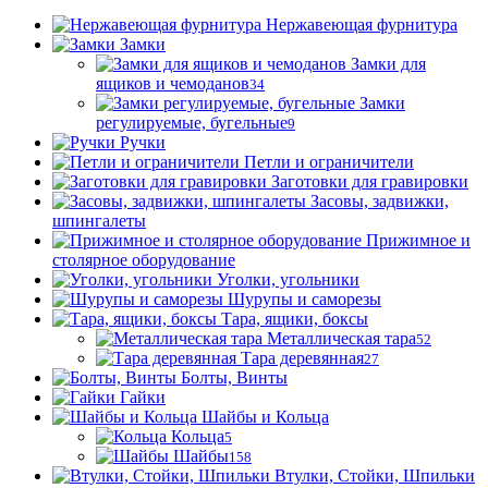
Нержавеющая фурнитура
Замки
Замки для
ящиков и чемоданов
34
Замки
регулируемые, бугельные
9
Ручки
Петли и ограничители
Заготовки для гравировки
Засовы, задвижки,
шпингалеты
Прижимное и
столярное оборудование
Уголки, угольники
Шурупы и саморезы
Тара, ящики, боксы
Металлическая тара
52
Тара деревянная
27
Болты, Винты
Гайки
Шайбы и Кольца
Кольца
5
Шайбы
158
Втулки, Стойки, Шпильки