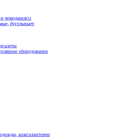
 и чемоданов
32
мые, бугельные
9
нгалеты
олярное оборудование
одежды, кожгалантереи