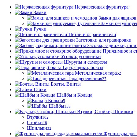
Нержавеющая фурнитура
Замки
Замки для ящиков
Замки регулируе
Ручки
Петли и ограничители
Заготовки для гравировки
Засовы, задвижки, шпи
Прижимное и ст
Уголки, угольники
Шурупы и саморезы
Тара, ящики, боксы
Металлическая тара
52
Тара деревянная
27
Болты, Винты
Гайки
Шайбы и Кольца
Кольца
5
Шайбы
158
Втулки, Стойки, Шпильки
Втулки
102
Стойки
18
Шпильки
32
Фурнитура для 