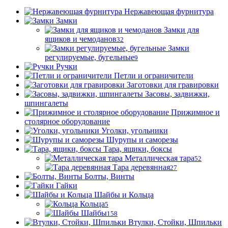
Нержавеющая фурнитура
Замки
Замки для
ящиков и чемоданов
32
Замки
регулируемые, бугельные
9
Ручки
Петли и ограничители
Заготовки для гравировки
Засовы, задвижки,
шпингалеты
Прижимное и
столярное оборудование
Уголки, угольники
Шурупы и саморезы
Тара, ящики, боксы
Металлическая тара
52
Тара деревянная
27
Болты, Винты
Гайки
Шайбы и Кольца
Кольца
5
Шайбы
158
Втулки, Стойки, Шпильки