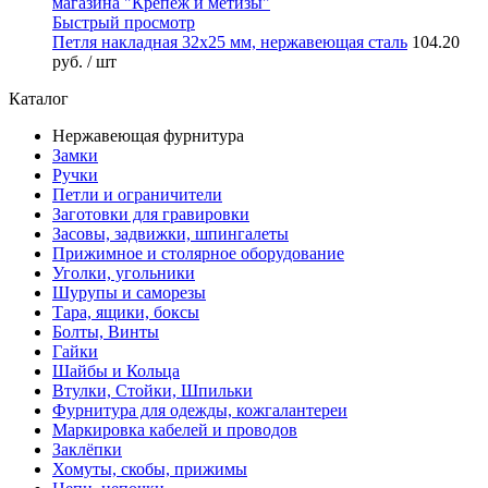
Быстрый просмотр
Петля накладная 32х25 мм, нержавеющая сталь
104.20
руб.
/ шт
Каталог
Нержавеющая фурнитура
Замки
Ручки
Петли и ограничители
Заготовки для гравировки
Засовы, задвижки, шпингалеты
Прижимное и столярное оборудование
Уголки, угольники
Шурупы и саморезы
Тара, ящики, боксы
Болты, Винты
Гайки
Шайбы и Кольца
Втулки, Стойки, Шпильки
Фурнитура для одежды, кожгалантереи
Маркировка кабелей и проводов
Заклёпки
Хомуты, скобы, прижимы