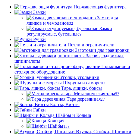
Нержавеющая фурнитура
Замки
Замки для
ящиков и чемоданов
32
Замки
регулируемые, бугельные
9
Ручки
Петли и ограничители
Заготовки для гравировки
Засовы, задвижки,
шпингалеты
Прижимное и
столярное оборудование
Уголки, угольники
Шурупы и саморезы
Тара, ящики, боксы
Металлическая тара
52
Тара деревянная
27
Болты, Винты
Гайки
Шайбы и Кольца
Кольца
5
Шайбы
158
Втулки, Стойки, Шпильки