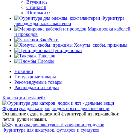
Втулки
102
Стойки
18
Шпильки
32
Фурнитура
для одежды, кожгалантереи
Маркировка кабелей
и проводов
Заклёпки
Хомуты, скобы, прижимы
Цепи, цепочки
Такелаж
Пломбы
Новинки
Популярные товары
Рекомендуемые товары
Распродажи и скидки
Коллекции best-metiz
Фурнитура для катеров, лодок и яхт - дельные вещи
Оснащение судна надежной фурнитурой из нержавейки:
петли, ручки и замки.
Фурнитура для шкатулок, футляров и сундуков