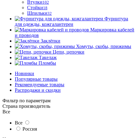
Втулки
102
Стойки
18
Шпильки
32
Фурнитура
для одежды, кожгалантереи
Маркировка кабелей
и проводов
Заклёпки
Хомуты, скобы, прижимы
Цепи, цепочки
Такелаж
Пломбы
Новинки
Популярные товары
Рекомендуемые товары
Распродажи и скидки
Фильтр по параметрам
Страна производитель
Все
Все
Россия