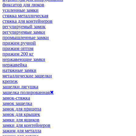
фиксатор для люков
усиленные замки
стяжка металлическая
стяжка для контейнеров
регулируемый замок
регулируемые замки
промышленные замки
прижим ручной
прижим оптом
прижим 200 кг
нержавеющие замки
нержавейка
натяжные замки
металлические защелки
крепеж
защелки лягушка
защелка полированная
✖
замок-стяжка
замок защелка
замок для прицепа
замок для крышек
замки для ящиков
замки для контейнеров
зажим для металла