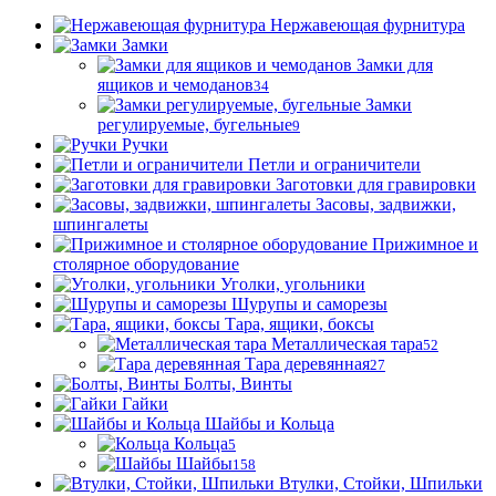
Нержавеющая фурнитура
Замки
Замки для
ящиков и чемоданов
34
Замки
регулируемые, бугельные
9
Ручки
Петли и ограничители
Заготовки для гравировки
Засовы, задвижки,
шпингалеты
Прижимное и
столярное оборудование
Уголки, угольники
Шурупы и саморезы
Тара, ящики, боксы
Металлическая тара
52
Тара деревянная
27
Болты, Винты
Гайки
Шайбы и Кольца
Кольца
5
Шайбы
158
Втулки, Стойки, Шпильки