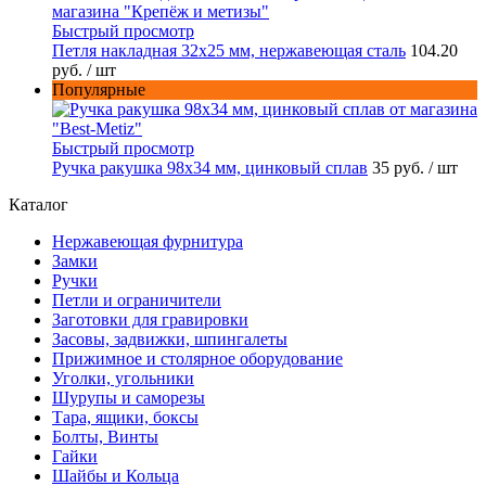
Быстрый просмотр
Петля накладная 32х25 мм, нержавеющая сталь
104.20
руб.
/ шт
Популярные
Быстрый просмотр
Ручка ракушка 98x34 мм, цинковый сплав
35 руб.
/ шт
Каталог
Нержавеющая фурнитура
Замки
Ручки
Петли и ограничители
Заготовки для гравировки
Засовы, задвижки, шпингалеты
Прижимное и столярное оборудование
Уголки, угольники
Шурупы и саморезы
Тара, ящики, боксы
Болты, Винты
Гайки
Шайбы и Кольца