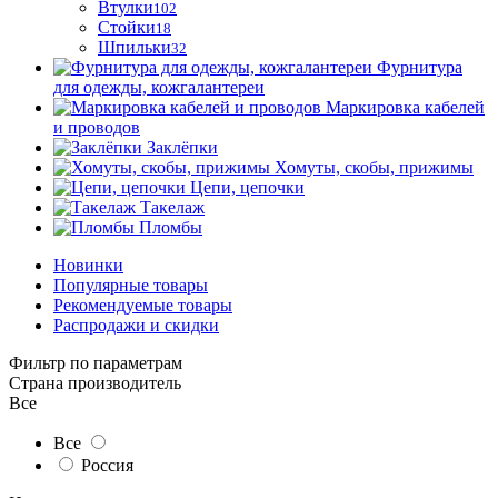
Втулки
102
Стойки
18
Шпильки
32
Фурнитура
для одежды, кожгалантереи
Маркировка кабелей
и проводов
Заклёпки
Хомуты, скобы, прижимы
Цепи, цепочки
Такелаж
Пломбы
Новинки
Популярные товары
Рекомендуемые товары
Распродажи и скидки
Фильтр по параметрам
Страна производитель
Все
Все
Россия