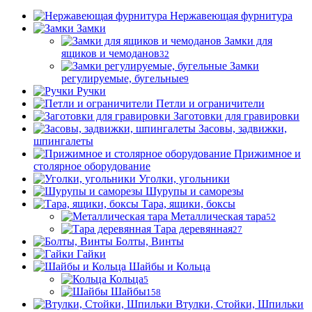
Нержавеющая фурнитура
Замки
Замки для
ящиков и чемоданов
32
Замки
регулируемые, бугельные
9
Ручки
Петли и ограничители
Заготовки для гравировки
Засовы, задвижки,
шпингалеты
Прижимное и
столярное оборудование
Уголки, угольники
Шурупы и саморезы
Тара, ящики, боксы
Металлическая тара
52
Тара деревянная
27
Болты, Винты
Гайки
Шайбы и Кольца
Кольца
5
Шайбы
158
Втулки, Стойки, Шпильки