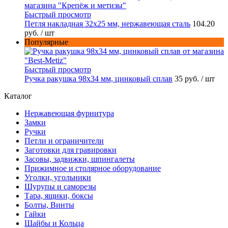
Быстрый просмотр
Петля накладная 32х25 мм, нержавеющая сталь
104.20
руб.
/ шт
Популярные
Быстрый просмотр
Ручка ракушка 98x34 мм, цинковый сплав
35 руб.
/ шт
Каталог
Нержавеющая фурнитура
Замки
Ручки
Петли и ограничители
Заготовки для гравировки
Засовы, задвижки, шпингалеты
Прижимное и столярное оборудование
Уголки, угольники
Шурупы и саморезы
Тара, ящики, боксы
Болты, Винты
Гайки
Шайбы и Кольца