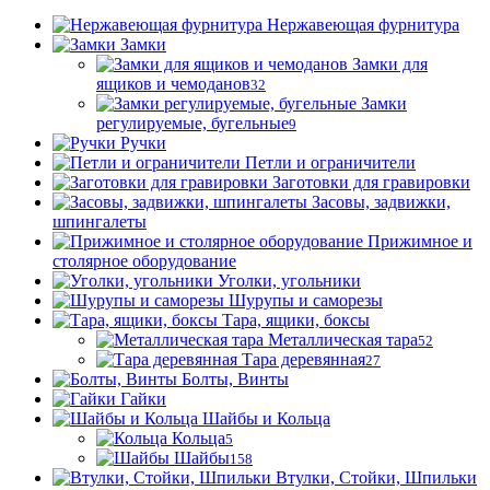
Нержавеющая фурнитура
Замки
Замки для
ящиков и чемоданов
32
Замки
регулируемые, бугельные
9
Ручки
Петли и ограничители
Заготовки для гравировки
Засовы, задвижки,
шпингалеты
Прижимное и
столярное оборудование
Уголки, угольники
Шурупы и саморезы
Тара, ящики, боксы
Металлическая тара
52
Тара деревянная
27
Болты, Винты
Гайки
Шайбы и Кольца
Кольца
5
Шайбы
158
Втулки, Стойки, Шпильки