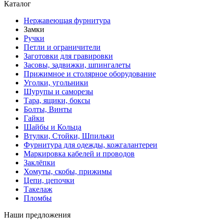
Каталог
Нержавеющая фурнитура
Замки
Ручки
Петли и ограничители
Заготовки для гравировки
Засовы, задвижки, шпингалеты
Прижимное и столярное оборудование
Уголки, угольники
Шурупы и саморезы
Тара, ящики, боксы
Болты, Винты
Гайки
Шайбы и Кольца
Втулки, Стойки, Шпильки
Фурнитура для одежды, кожгалантереи
Маркировка кабелей и проводов
Заклёпки
Хомуты, скобы, прижимы
Цепи, цепочки
Такелаж
Пломбы
Наши предложения