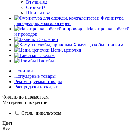
Втулки
102
Стойки
18
Шпильки
32
Фурнитура
для одежды, кожгалантереи
Маркировка кабелей
и проводов
Заклёпки
Хомуты, скобы, прижимы
Цепи, цепочки
Такелаж
Пломбы
Новинки
Популярные товары
Рекомендуемые товары
Распродажи и скидки
Фильтр по параметрам
Материал и покрытие
Сталь, никель/хром
Цвет
Все