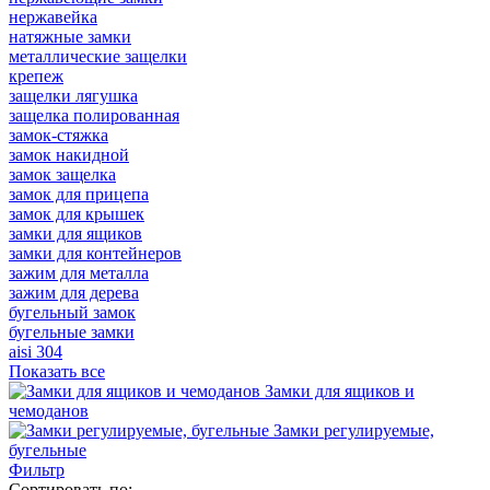
нержавейка
натяжные замки
металлические защелки
крепеж
защелки лягушка
защелка полированная
замок-стяжка
замок накидной
замок защелка
замок для прицепа
замок для крышек
замки для ящиков
замки для контейнеров
зажим для металла
зажим для дерева
бугельный замок
бугельные замки
aisi 304
Показать все
Замки для ящиков и
чемоданов
Замки регулируемые,
бугельные
Фильтр
Сортировать по: