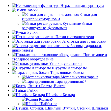
Нержавеющая фурнитура
Замки
Замки для
ящиков и чемоданов
34
Замки
регулируемые, бугельные
9
Ручки
Петли и ограничители
Заготовки для гравировки
Засовы, задвижки,
шпингалеты
Прижимное и
столярное оборудование
Уголки, угольники
Шурупы и саморезы
Тара, ящики, боксы
Металлическая тара
52
Тара деревянная
27
Болты, Винты
Гайки
Шайбы и Кольца
Кольца
5
Шайбы
158
Втулки, Стойки, Шпильки