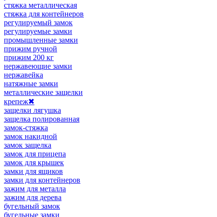
стяжка металлическая
стяжка для контейнеров
регулируемый замок
регулируемые замки
промышленные замки
прижим ручной
прижим 200 кг
нержавеющие замки
нержавейка
натяжные замки
металлические защелки
крепеж
✖
защелки лягушка
защелка полированная
замок-стяжка
замок накидной
замок защелка
замок для прицепа
замок для крышек
замки для ящиков
замки для контейнеров
зажим для металла
зажим для дерева
бугельный замок
бугельные замки