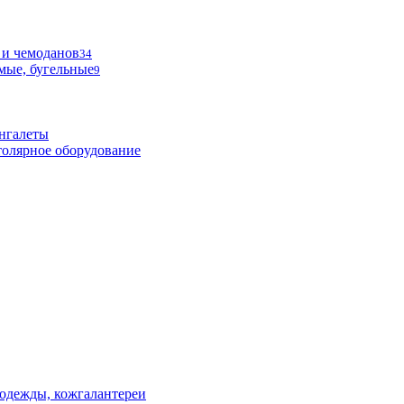
 и чемоданов
34
мые, бугельные
9
нгалеты
олярное оборудование
одежды, кожгалантереи