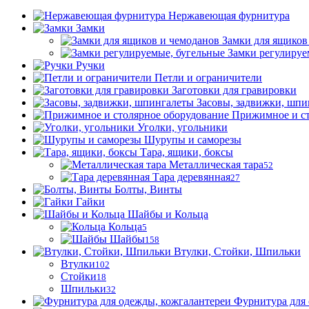
Нержавеющая фурнитура
Замки
Замки для ящиков
Замки регулируе
Ручки
Петли и ограничители
Заготовки для гравировки
Засовы, задвижки, шпи
Прижимное и ст
Уголки, угольники
Шурупы и саморезы
Тара, ящики, боксы
Металлическая тара
52
Тара деревянная
27
Болты, Винты
Гайки
Шайбы и Кольца
Кольца
5
Шайбы
158
Втулки, Стойки, Шпильки
Втулки
102
Стойки
18
Шпильки
32
Фурнитура для 