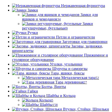
Нержавеющая фурнитура
Замки
Замки для
ящиков и чемоданов
34
Замки
регулируемые, бугельные
9
Ручки
Петли и ограничители
Заготовки для гравировки
Засовы, задвижки,
шпингалеты
Прижимное и
столярное оборудование
Уголки, угольники
Шурупы и саморезы
Тара, ящики, боксы
Металлическая тара
52
Тара деревянная
27
Болты, Винты
Гайки
Шайбы и Кольца
Кольца
5
Шайбы
158
Втулки, Стойки, Шпильки