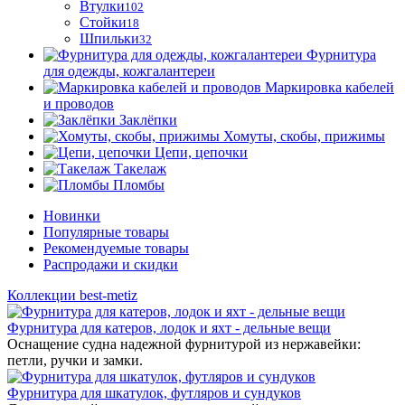
Втулки
102
Стойки
18
Шпильки
32
Фурнитура
для одежды, кожгалантереи
Маркировка кабелей
и проводов
Заклёпки
Хомуты, скобы, прижимы
Цепи, цепочки
Такелаж
Пломбы
Новинки
Популярные товары
Рекомендуемые товары
Распродажи и скидки
Коллекции best-metiz
Фурнитура для катеров, лодок и яхт - дельные вещи
Оснащение судна надежной фурнитурой из нержавейки:
петли, ручки и замки.
Фурнитура для шкатулок, футляров и сундуков