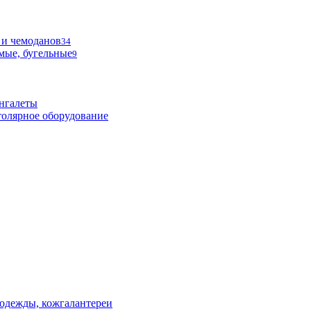
 и чемоданов
34
мые, бугельные
9
нгалеты
олярное оборудование
одежды, кожгалантереи