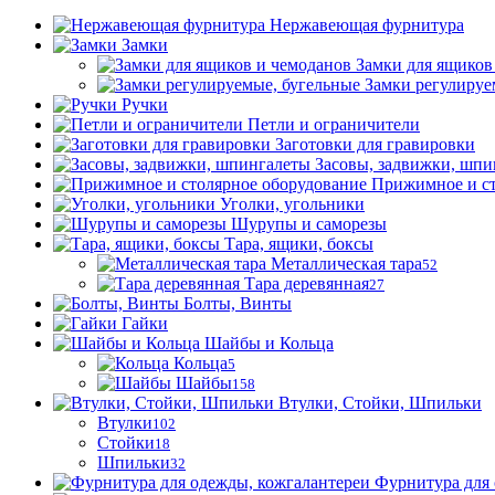
Нержавеющая фурнитура
Замки
Замки для ящиков
Замки регулируе
Ручки
Петли и ограничители
Заготовки для гравировки
Засовы, задвижки, шпи
Прижимное и ст
Уголки, угольники
Шурупы и саморезы
Тара, ящики, боксы
Металлическая тара
52
Тара деревянная
27
Болты, Винты
Гайки
Шайбы и Кольца
Кольца
5
Шайбы
158
Втулки, Стойки, Шпильки
Втулки
102
Стойки
18
Шпильки
32
Фурнитура для 