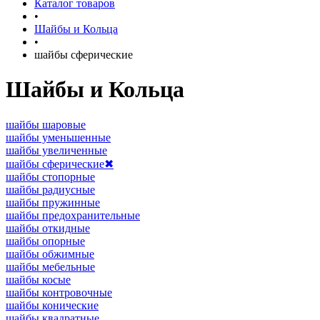
Каталог товаров
•
Шайбы и Кольца
•
шайбы сферические
Шайбы и Кольца
шайбы шаровые
шайбы уменьшенные
шайбы увеличенные
шайбы сферические
✖
шайбы стопорные
шайбы радиусные
шайбы пружинные
шайбы предохранительные
шайбы откидные
шайбы опорные
шайбы обжимные
шайбы мебельные
шайбы косые
шайбы контровочные
шайбы конические
шайбы квадратные