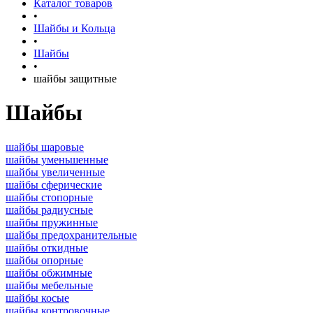
Каталог товаров
•
Шайбы и Кольца
•
Шайбы
•
шайбы защитные
Шайбы
шайбы шаровые
шайбы уменьшенные
шайбы увеличенные
шайбы сферические
шайбы стопорные
шайбы радиусные
шайбы пружинные
шайбы предохранительные
шайбы откидные
шайбы опорные
шайбы обжимные
шайбы мебельные
шайбы косые
шайбы контровочные