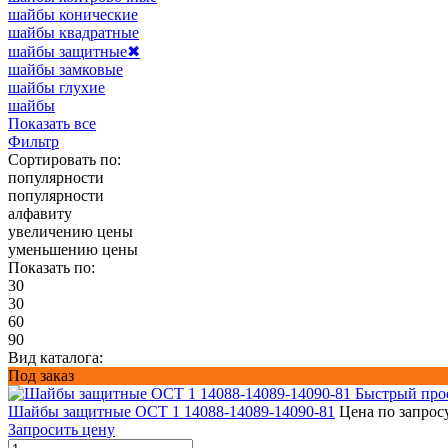
шайбы конические
шайбы квадратные
шайбы защитные
✖
шайбы замковые
шайбы глухие
шайбы
Показать все
Фильтр
Сортировать по:
популярности
популярности
алфавиту
увеличению цены
уменьшению цены
Показать по:
30
30
60
90
Вид каталога:
Под заказ
Быстрый про
Шайбы защитные ОСТ 1 14088-14089-14090-81
Цена по запрос
Запросить цену