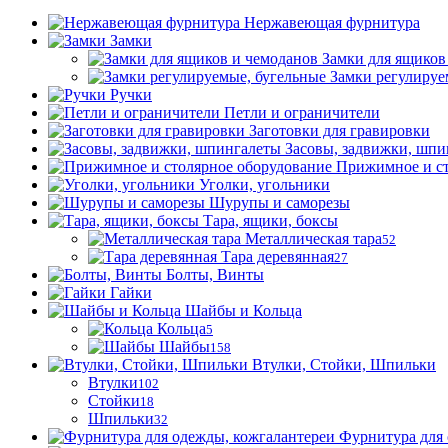
Нержавеющая фурнитура
Замки
Замки для ящиков
Замки регулируе
Ручки
Петли и ограничители
Заготовки для гравировки
Засовы, задвижки, шпи
Прижимное и ст
Уголки, угольники
Шурупы и саморезы
Тара, ящики, боксы
Металлическая тара
52
Тара деревянная
27
Болты, Винты
Гайки
Шайбы и Кольца
Кольца
5
Шайбы
158
Втулки, Стойки, Шпильки
Втулки
102
Стойки
18
Шпильки
32
Фурнитура для 