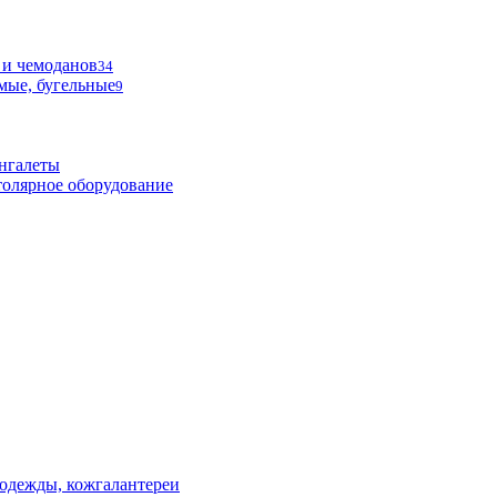
 и чемоданов
34
мые, бугельные
9
нгалеты
олярное оборудование
одежды, кожгалантереи