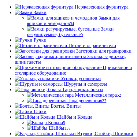
Нержавеющая фурнитура
Замки
Замки для
ящиков и чемоданов
34
Замки
регулируемые, бугельные
9
Ручки
Петли и ограничители
Заготовки для гравировки
Засовы, задвижки,
шпингалеты
Прижимное и
столярное оборудование
Уголки, угольники
Шурупы и саморезы
Тара, ящики, боксы
Металлическая тара
52
Тара деревянная
27
Болты, Винты
Гайки
Шайбы и Кольца
Кольца
5
Шайбы
158
Втулки, Стойки, Шпильки