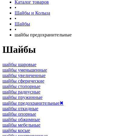
Каталог товаров
•
Шайбы и Кольца
•
Шайбы
•
шайбы предохранительные
Шайбы
шайбы шаровые
шайбы уменьшенные
шайбы увеличенные
шайбы сферические
шайбы стопорные
шайбы радиусные
шайбы пружинные
шайбы предохранительные
✖
шайбы откидные
шайбы опорные
шайбы обжимные
шайбы мебельные
шайбы косые
шайбы контровочные