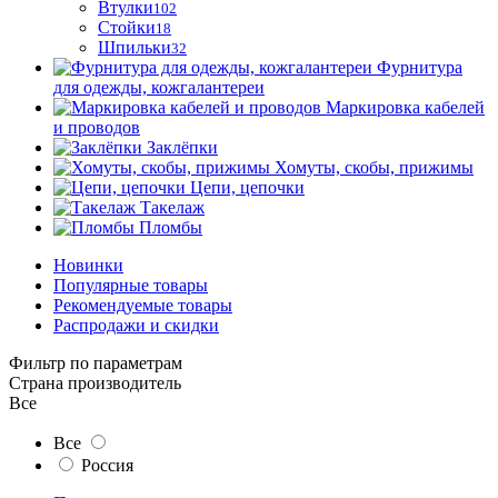
Втулки
102
Стойки
18
Шпильки
32
Фурнитура
для одежды, кожгалантереи
Маркировка кабелей
и проводов
Заклёпки
Хомуты, скобы, прижимы
Цепи, цепочки
Такелаж
Пломбы
Новинки
Популярные товары
Рекомендуемые товары
Распродажи и скидки
Фильтр по параметрам
Страна производитель
Все
Все
Россия