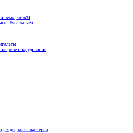
 и чемоданов
34
мые, бугельные
9
нгалеты
олярное оборудование
одежды, кожгалантереи