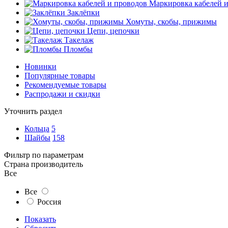
Маркировка кабелей 
Заклёпки
Хомуты, скобы, прижимы
Цепи, цепочки
Такелаж
Пломбы
Новинки
Популярные товары
Рекомендуемые товары
Распродажи и скидки
Уточнить раздел
Кольца
5
Шайбы
158
Фильтр по параметрам
Страна производитель
Все
Все
Россия
Показать