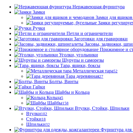
Нержавеющая фурнитура
Замки
Замки для ящиков
Замки регулируе
Ручки
Петли и ограничители
Заготовки для гравировки
Засовы, задвижки, шпи
Прижимное и ст
Уголки, угольники
Шурупы и саморезы
Тара, ящики, боксы
Металлическая тара
52
Тара деревянная
27
Болты, Винты
Гайки
Шайбы и Кольца
Кольца
5
Шайбы
158
Втулки, Стойки, Шпильки
Втулки
102
Стойки
18
Шпильки
32
Фурнитура для 