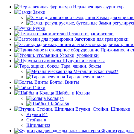
Нержавеющая фурнитура
Замки
Замки для ящиков
Замки регулируе
Ручки
Петли и ограничители
Заготовки для гравировки
Засовы, задвижки, шпи
Прижимное и ст
Уголки, угольники
Шурупы и саморезы
Тара, ящики, боксы
Металлическая тара
52
Тара деревянная
27
Болты, Винты
Гайки
Шайбы и Кольца
Кольца
5
Шайбы
158
Втулки, Стойки, Шпильки
Втулки
102
Стойки
18
Шпильки
32
Фурнитура для 