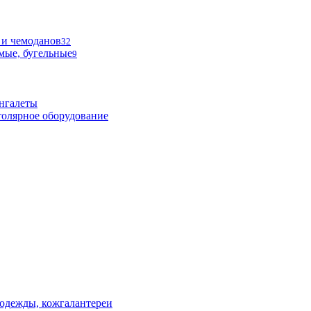
 и чемоданов
32
мые, бугельные
9
нгалеты
олярное оборудование
одежды, кожгалантереи