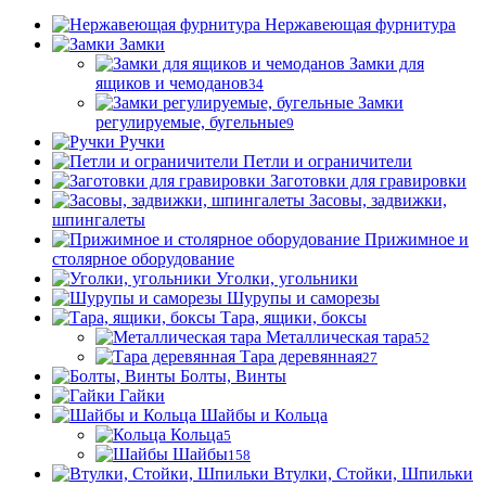
Нержавеющая фурнитура
Замки
Замки для
ящиков и чемоданов
34
Замки
регулируемые, бугельные
9
Ручки
Петли и ограничители
Заготовки для гравировки
Засовы, задвижки,
шпингалеты
Прижимное и
столярное оборудование
Уголки, угольники
Шурупы и саморезы
Тара, ящики, боксы
Металлическая тара
52
Тара деревянная
27
Болты, Винты
Гайки
Шайбы и Кольца
Кольца
5
Шайбы
158
Втулки, Стойки, Шпильки