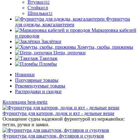
Втулки
102
Стойки
18
Шпильки
32
Фурнитура
для одежды, кожгалантереи
Маркировка кабелей
и проводов
Заклёпки
Хомуты, скобы, прижимы
Цепи, цепочки
Такелаж
Пломбы
Новинки
Популярные товары
Рекомендуемые товары
Распродажи и скидки
Коллекции best-metiz
Фурнитура для катеров, лодок и яхт - дельные вещи
Оснащение судна надежной фурнитурой из нержавейки:
петли, ручки и замки.
Фурнитура для шкатулок, футляров и сундуков