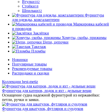
Втулки
102
Стойки
18
Шпильки
32
Фурнитура
для одежды, кожгалантереи
Маркировка кабелей
и проводов
Заклёпки
Хомуты, скобы, прижимы
Цепи, цепочки
Такелаж
Пломбы
Новинки
Популярные товары
Рекомендуемые товары
Распродажи и скидки
Коллекции best-metiz
Фурнитура для катеров, лодок и яхт - дельные вещи
Оснащение судна надежной фурнитурой из нержавейки:
петли, ручки и замки.
Фурнитура для шкатулок, футляров и сундуков