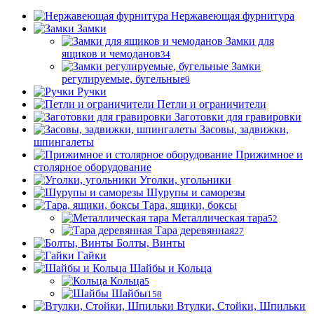
Нержавеющая фурнитура
Замки
Замки для
ящиков и чемоданов
34
Замки
регулируемые, бугельные
9
Ручки
Петли и ограничители
Заготовки для гравировки
Засовы, задвижки,
шпингалеты
Прижимное и
столярное оборудование
Уголки, угольники
Шурупы и саморезы
Тара, ящики, боксы
Металлическая тара
52
Тара деревянная
27
Болты, Винты
Гайки
Шайбы и Кольца
Кольца
5
Шайбы
158
Втулки, Стойки, Шпильки