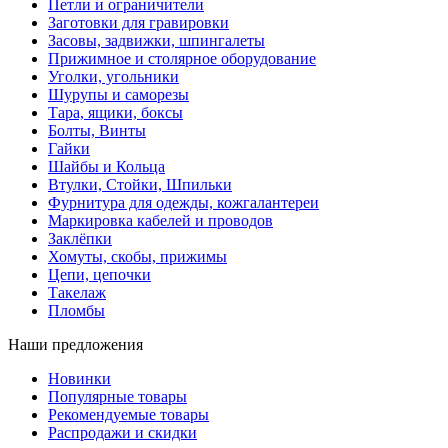
Петли и ограничители
Заготовки для гравировки
Засовы, задвижки, шпингалеты
Прижимное и столярное оборудование
Уголки, угольники
Шурупы и саморезы
Тара, ящики, боксы
Болты, Винты
Гайки
Шайбы и Кольца
Втулки, Стойки, Шпильки
Фурнитура для одежды, кожгалантереи
Маркировка кабелей и проводов
Заклёпки
Хомуты, скобы, прижимы
Цепи, цепочки
Такелаж
Пломбы
Наши предложения
Новинки
Популярные товары
Рекомендуемые товары
Распродажи и скидки