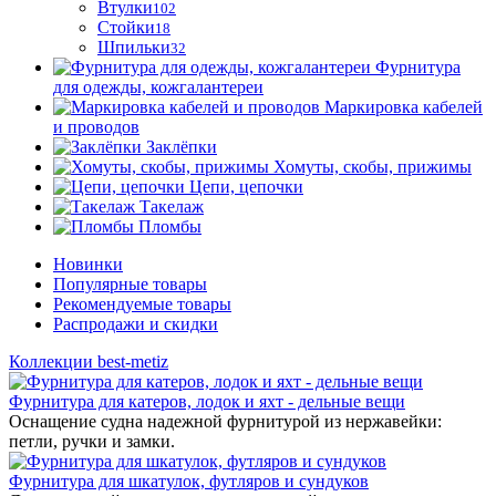
Втулки
102
Стойки
18
Шпильки
32
Фурнитура
для одежды, кожгалантереи
Маркировка кабелей
и проводов
Заклёпки
Хомуты, скобы, прижимы
Цепи, цепочки
Такелаж
Пломбы
Новинки
Популярные товары
Рекомендуемые товары
Распродажи и скидки
Коллекции best-metiz
Фурнитура для катеров, лодок и яхт - дельные вещи
Оснащение судна надежной фурнитурой из нержавейки:
петли, ручки и замки.
Фурнитура для шкатулок, футляров и сундуков