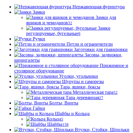
Нержавеющая фурнитура
Замки
Замки для
ящиков и чемоданов
32
Замки
регулируемые, бугельные
9
Ручки
Петли и ограничители
Заготовки для гравировки
Засовы, задвижки,
шпингалеты
Прижимное и
столярное оборудование
Уголки, угольники
Шурупы и саморезы
Тара, ящики, боксы
Металлическая тара
52
Тара деревянная
27
Болты, Винты
Гайки
Шайбы и Кольца
Кольца
5
Шайбы
158
Втулки, Стойки, Шпильки