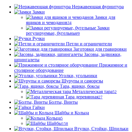
Нержавеющая фурнитура
Замки
Замки для
ящиков и чемоданов
34
Замки
регулируемые, бугельные
9
Ручки
Петли и ограничители
Заготовки для гравировки
Засовы, задвижки,
шпингалеты
Прижимное и
столярное оборудование
Уголки, угольники
Шурупы и саморезы
Тара, ящики, боксы
Металлическая тара
52
Тара деревянная
27
Болты, Винты
Гайки
Шайбы и Кольца
Кольца
5
Шайбы
158
Втулки, Стойки, Шпильки