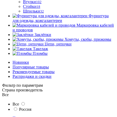
Втулки
102
Стойки
18
Шпильки
32
Фурнитура
для одежды, кожгалантереи
Маркировка кабелей
и проводов
Заклёпки
Хомуты, скобы, прижимы
Цепи, цепочки
Такелаж
Пломбы
Новинки
Популярные товары
Рекомендуемые товары
Распродажи и скидки
Фильтр по параметрам
Страна производитель
Все
Все
Россия