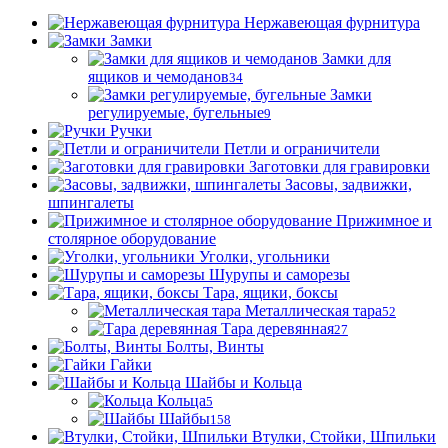
Нержавеющая фурнитура
Замки
Замки для
ящиков и чемоданов
34
Замки
регулируемые, бугельные
9
Ручки
Петли и ограничители
Заготовки для гравировки
Засовы, задвижки,
шпингалеты
Прижимное и
столярное оборудование
Уголки, угольники
Шурупы и саморезы
Тара, ящики, боксы
Металлическая тара
52
Тара деревянная
27
Болты, Винты
Гайки
Шайбы и Кольца
Кольца
5
Шайбы
158
Втулки, Стойки, Шпильки