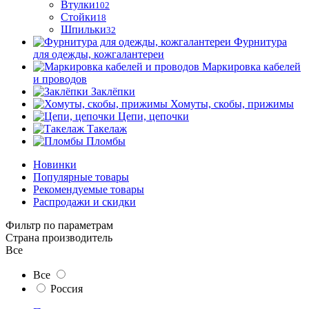
Втулки
102
Стойки
18
Шпильки
32
Фурнитура
для одежды, кожгалантереи
Маркировка кабелей
и проводов
Заклёпки
Хомуты, скобы, прижимы
Цепи, цепочки
Такелаж
Пломбы
Новинки
Популярные товары
Рекомендуемые товары
Распродажи и скидки
Фильтр по параметрам
Страна производитель
Все
Все
Россия