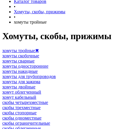
Каталог товаров
•
Хомуты, скобы, прижимы
•
хомуты тройные
Хомуты, скобы, прижимы
хомуты тройные
✖
хомуты скобочные
хомуты сварные
хомуты односторонние
хомуты накидные
хомуты для трубопроводов
хомуты для зажима
хомуты двойные
хомут облегченный
хомут кабельный
скобы четырехместные
скобы трехместные
скобы стопорные
скобы одноместные
скобы ограничительные
скобы облегченные