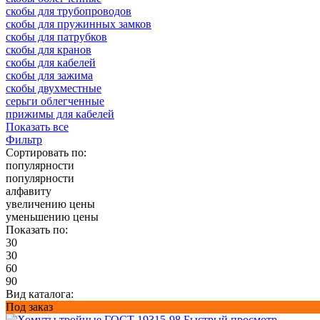
скобы для трубопроводов
скобы для пружинных замков
скобы для патрубков
скобы для кранов
скобы для кабелей
скобы для зажима
скобы двухместные
серьги облегченные
прижимы для кабелей
Показать все
Фильтр
Сортировать по:
популярности
популярности
алфавиту
увеличению цены
уменьшению цены
Показать по:
30
30
60
90
Вид каталога:
Под заказ
Быстрый просмотр