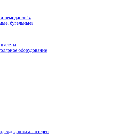
 и чемоданов
34
мые, бугельные
9
нгалеты
олярное оборудование
одежды, кожгалантереи