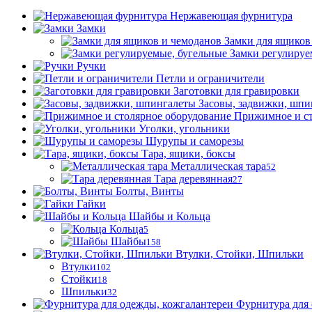
Нержавеющая фурнитура
Замки
Замки для ящиков
Замки регулируе
Ручки
Петли и ограничители
Заготовки для гравировки
Засовы, задвижки, шпи
Прижимное и ст
Уголки, угольники
Шурупы и саморезы
Тара, ящики, боксы
Металлическая тара
52
Тара деревянная
27
Болты, Винты
Гайки
Шайбы и Кольца
Кольца
5
Шайбы
158
Втулки, Стойки, Шпильки
Втулки
102
Стойки
18
Шпильки
32
Фурнитура для 