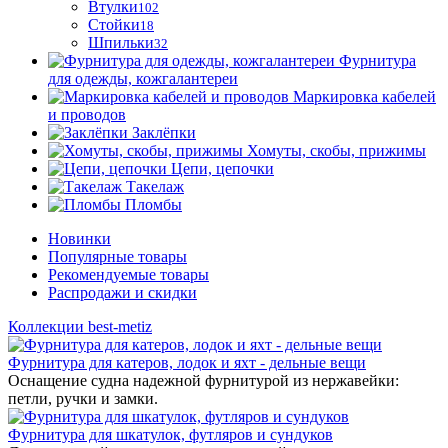
Втулки
102
Стойки
18
Шпильки
32
Фурнитура
для одежды, кожгалантереи
Маркировка кабелей
и проводов
Заклёпки
Хомуты, скобы, прижимы
Цепи, цепочки
Такелаж
Пломбы
Новинки
Популярные товары
Рекомендуемые товары
Распродажи и скидки
Коллекции best-metiz
Фурнитура для катеров, лодок и яхт - дельные вещи
Оснащение судна надежной фурнитурой из нержавейки:
петли, ручки и замки.
Фурнитура для шкатулок, футляров и сундуков