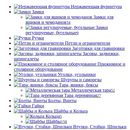
Нержавеющая фурнитура
Замки
Замки для
ящиков и чемоданов
34
Замки
регулируемые, бугельные
9
Ручки
Петли и ограничители
Заготовки для гравировки
Засовы, задвижки,
шпингалеты
Прижимное и
столярное оборудование
Уголки, угольники
Шурупы и саморезы
Тара, ящики, боксы
Металлическая тара
52
Тара деревянная
27
Болты, Винты
Гайки
Шайбы и Кольца
Кольца
5
Шайбы
158
Втулки, Стойки, Шпильки