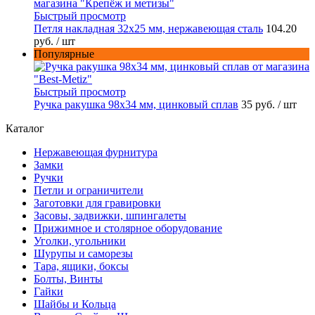
Быстрый просмотр
Петля накладная 32х25 мм, нержавеющая сталь
104.20
руб.
/ шт
Популярные
Быстрый просмотр
Ручка ракушка 98x34 мм, цинковый сплав
35 руб.
/ шт
Каталог
Нержавеющая фурнитура
Замки
Ручки
Петли и ограничители
Заготовки для гравировки
Засовы, задвижки, шпингалеты
Прижимное и столярное оборудование
Уголки, угольники
Шурупы и саморезы
Тара, ящики, боксы
Болты, Винты
Гайки
Шайбы и Кольца