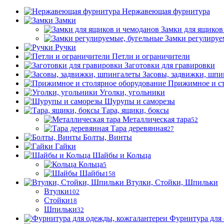
Нержавеющая фурнитура
Замки
Замки для ящиков
Замки регулируе
Ручки
Петли и ограничители
Заготовки для гравировки
Засовы, задвижки, шпи
Прижимное и ст
Уголки, угольники
Шурупы и саморезы
Тара, ящики, боксы
Металлическая тара
52
Тара деревянная
27
Болты, Винты
Гайки
Шайбы и Кольца
Кольца
5
Шайбы
158
Втулки, Стойки, Шпильки
Втулки
102
Стойки
18
Шпильки
32
Фурнитура для 