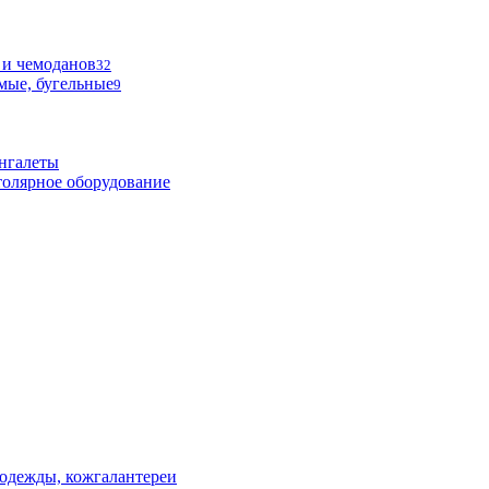
 и чемоданов
32
мые, бугельные
9
нгалеты
олярное оборудование
одежды, кожгалантереи