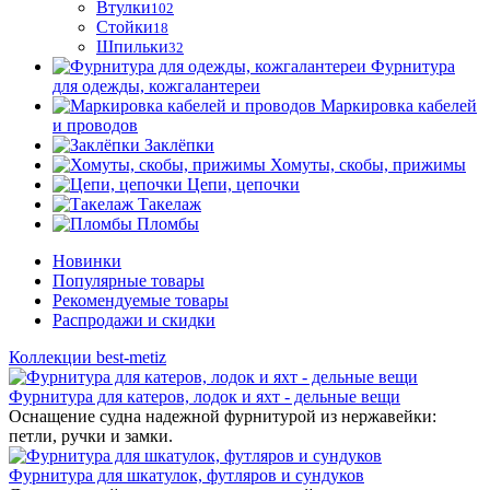
Втулки
102
Стойки
18
Шпильки
32
Фурнитура
для одежды, кожгалантереи
Маркировка кабелей
и проводов
Заклёпки
Хомуты, скобы, прижимы
Цепи, цепочки
Такелаж
Пломбы
Новинки
Популярные товары
Рекомендуемые товары
Распродажи и скидки
Коллекции best-metiz
Фурнитура для катеров, лодок и яхт - дельные вещи
Оснащение судна надежной фурнитурой из нержавейки:
петли, ручки и замки.
Фурнитура для шкатулок, футляров и сундуков