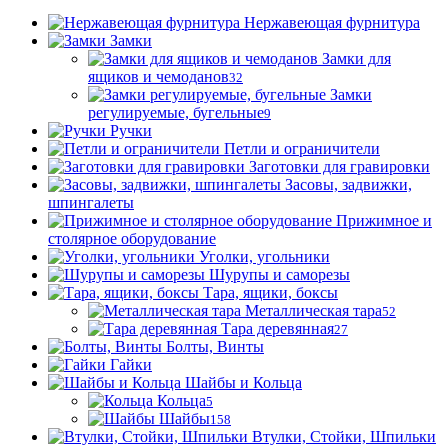
Нержавеющая фурнитура
Замки
Замки для
ящиков и чемоданов
32
Замки
регулируемые, бугельные
9
Ручки
Петли и ограничители
Заготовки для гравировки
Засовы, задвижки,
шпингалеты
Прижимное и
столярное оборудование
Уголки, угольники
Шурупы и саморезы
Тара, ящики, боксы
Металлическая тара
52
Тара деревянная
27
Болты, Винты
Гайки
Шайбы и Кольца
Кольца
5
Шайбы
158
Втулки, Стойки, Шпильки