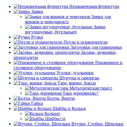
Нержавеющая фурнитура
Замки
Замки для
ящиков и чемоданов
32
Замки
регулируемые, бугельные
9
Ручки
Петли и ограничители
Заготовки для гравировки
Засовы, задвижки,
шпингалеты
Прижимное и
столярное оборудование
Уголки, угольники
Шурупы и саморезы
Тара, ящики, боксы
Металлическая тара
52
Тара деревянная
27
Болты, Винты
Гайки
Шайбы и Кольца
Кольца
5
Шайбы
158
Втулки, Стойки, Шпильки