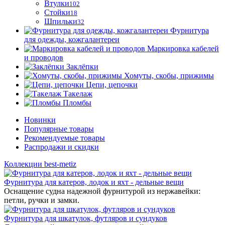
Втулки
102
Стойки
18
Шпильки
32
Фурнитура
для одежды, кожгалантереи
Маркировка кабелей
и проводов
Заклёпки
Хомуты, скобы, прижимы
Цепи, цепочки
Такелаж
Пломбы
Новинки
Популярные товары
Рекомендуемые товары
Распродажи и скидки
Коллекции best-metiz
Фурнитура для катеров, лодок и яхт - дельные вещи
Оснащение судна надежной фурнитурой из нержавейки:
петли, ручки и замки.
Фурнитура для шкатулок, футляров и сундуков