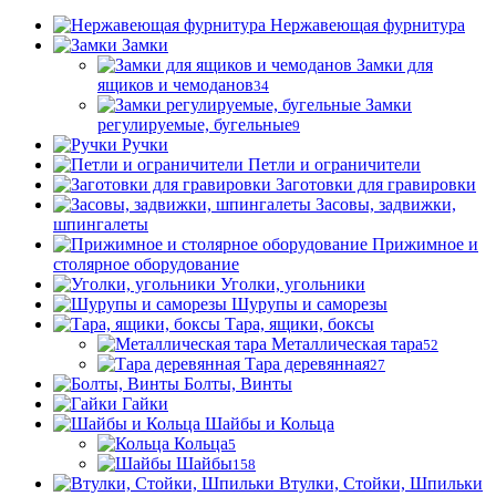
Нержавеющая фурнитура
Замки
Замки для
ящиков и чемоданов
34
Замки
регулируемые, бугельные
9
Ручки
Петли и ограничители
Заготовки для гравировки
Засовы, задвижки,
шпингалеты
Прижимное и
столярное оборудование
Уголки, угольники
Шурупы и саморезы
Тара, ящики, боксы
Металлическая тара
52
Тара деревянная
27
Болты, Винты
Гайки
Шайбы и Кольца
Кольца
5
Шайбы
158
Втулки, Стойки, Шпильки