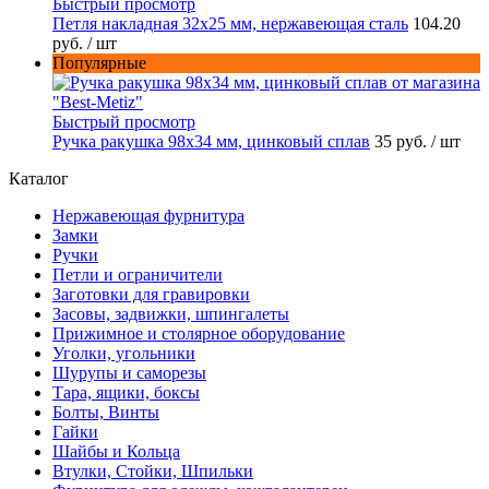
Быстрый просмотр
Петля накладная 32х25 мм, нержавеющая сталь
104.20
руб.
/ шт
Популярные
Быстрый просмотр
Ручка ракушка 98x34 мм, цинковый сплав
35 руб.
/ шт
Каталог
Нержавеющая фурнитура
Замки
Ручки
Петли и ограничители
Заготовки для гравировки
Засовы, задвижки, шпингалеты
Прижимное и столярное оборудование
Уголки, угольники
Шурупы и саморезы
Тара, ящики, боксы
Болты, Винты
Гайки
Шайбы и Кольца
Втулки, Стойки, Шпильки