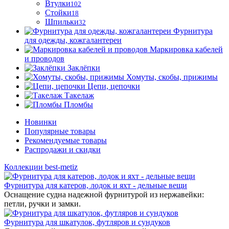
Втулки
102
Стойки
18
Шпильки
32
Фурнитура
для одежды, кожгалантереи
Маркировка кабелей
и проводов
Заклёпки
Хомуты, скобы, прижимы
Цепи, цепочки
Такелаж
Пломбы
Новинки
Популярные товары
Рекомендуемые товары
Распродажи и скидки
Коллекции best-metiz
Фурнитура для катеров, лодок и яхт - дельные вещи
Оснащение судна надежной фурнитурой из нержавейки:
петли, ручки и замки.
Фурнитура для шкатулок, футляров и сундуков