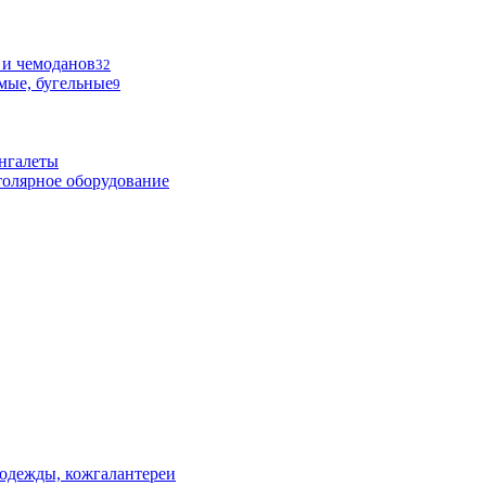
 и чемоданов
32
мые, бугельные
9
нгалеты
олярное оборудование
одежды, кожгалантереи