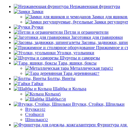
Нержавеющая фурнитура
Замки
Замки для ящиков
Замки регулируе
Ручки
Петли и ограничители
Заготовки для гравировки
Засовы, задвижки, шпи
Прижимное и ст
Уголки, угольники
Шурупы и саморезы
Тара, ящики, боксы
Металлическая тара
52
Тара деревянная
27
Болты, Винты
Гайки
Шайбы и Кольца
Кольца
5
Шайбы
158
Втулки, Стойки, Шпильки
Втулки
102
Стойки
18
Шпильки
32
Фурнитура для 