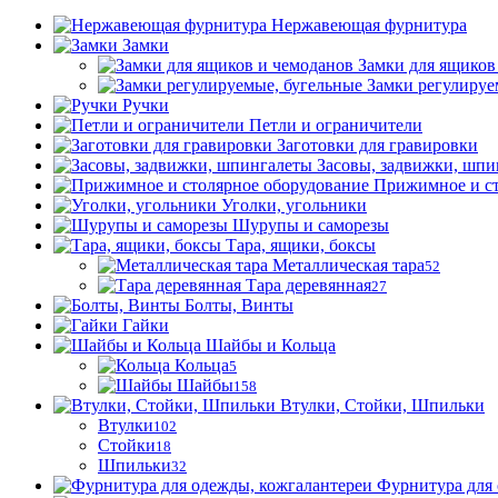
Нержавеющая фурнитура
Замки
Замки для ящиков
Замки регулируе
Ручки
Петли и ограничители
Заготовки для гравировки
Засовы, задвижки, шпи
Прижимное и ст
Уголки, угольники
Шурупы и саморезы
Тара, ящики, боксы
Металлическая тара
52
Тара деревянная
27
Болты, Винты
Гайки
Шайбы и Кольца
Кольца
5
Шайбы
158
Втулки, Стойки, Шпильки
Втулки
102
Стойки
18
Шпильки
32
Фурнитура для 