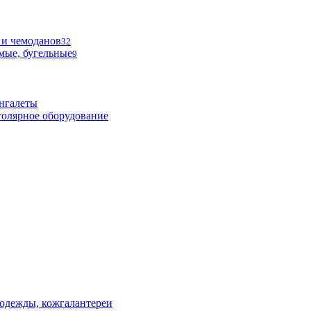
 и чемоданов
32
мые, бугельные
9
нгалеты
олярное оборудование
одежды, кожгалантереи