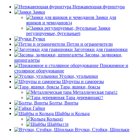
Нержавеющая фурнитура
Замки
Замки для
ящиков и чемоданов
34
Замки
регулируемые, бугельные
9
Ручки
Петли и ограничители
Заготовки для гравировки
Засовы, задвижки,
шпингалеты
Прижимное и
столярное оборудование
Уголки, угольники
Шурупы и саморезы
Тара, ящики, боксы
Металлическая тара
52
Тара деревянная
27
Болты, Винты
Гайки
Шайбы и Кольца
Кольца
5
Шайбы
158
Втулки, Стойки, Шпильки