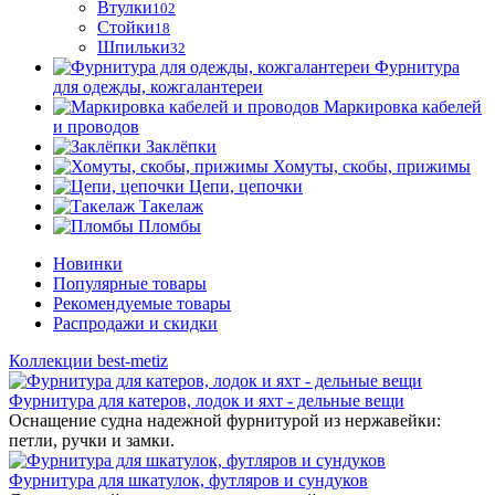
Втулки
102
Стойки
18
Шпильки
32
Фурнитура
для одежды, кожгалантереи
Маркировка кабелей
и проводов
Заклёпки
Хомуты, скобы, прижимы
Цепи, цепочки
Такелаж
Пломбы
Новинки
Популярные товары
Рекомендуемые товары
Распродажи и скидки
Коллекции best-metiz
Фурнитура для катеров, лодок и яхт - дельные вещи
Оснащение судна надежной фурнитурой из нержавейки:
петли, ручки и замки.
Фурнитура для шкатулок, футляров и сундуков