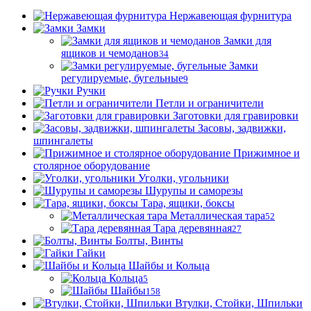
Нержавеющая фурнитура
Замки
Замки для
ящиков и чемоданов
34
Замки
регулируемые, бугельные
9
Ручки
Петли и ограничители
Заготовки для гравировки
Засовы, задвижки,
шпингалеты
Прижимное и
столярное оборудование
Уголки, угольники
Шурупы и саморезы
Тара, ящики, боксы
Металлическая тара
52
Тара деревянная
27
Болты, Винты
Гайки
Шайбы и Кольца
Кольца
5
Шайбы
158
Втулки, Стойки, Шпильки