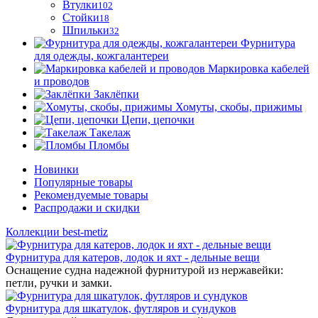
Втулки
102
Стойки
18
Шпильки
32
Фурнитура
для одежды, кожгалантереи
Маркировка кабелей
и проводов
Заклёпки
Хомуты, скобы, прижимы
Цепи, цепочки
Такелаж
Пломбы
Новинки
Популярные товары
Рекомендуемые товары
Распродажи и скидки
Коллекции best-metiz
Фурнитура для катеров, лодок и яхт - дельные вещи
Оснащение судна надежной фурнитурой из нержавейки:
петли, ручки и замки.
Фурнитура для шкатулок, футляров и сундуков