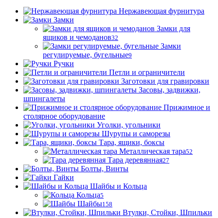
Нержавеющая фурнитура
Замки
Замки для
ящиков и чемоданов
32
Замки
регулируемые, бугельные
9
Ручки
Петли и ограничители
Заготовки для гравировки
Засовы, задвижки,
шпингалеты
Прижимное и
столярное оборудование
Уголки, угольники
Шурупы и саморезы
Тара, ящики, боксы
Металлическая тара
52
Тара деревянная
27
Болты, Винты
Гайки
Шайбы и Кольца
Кольца
5
Шайбы
158
Втулки, Стойки, Шпильки