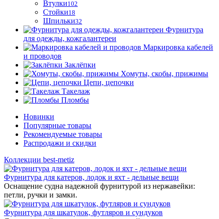
Втулки
102
Стойки
18
Шпильки
32
Фурнитура
для одежды, кожгалантереи
Маркировка кабелей
и проводов
Заклёпки
Хомуты, скобы, прижимы
Цепи, цепочки
Такелаж
Пломбы
Новинки
Популярные товары
Рекомендуемые товары
Распродажи и скидки
Коллекции best-metiz
Фурнитура для катеров, лодок и яхт - дельные вещи
Оснащение судна надежной фурнитурой из нержавейки:
петли, ручки и замки.
Фурнитура для шкатулок, футляров и сундуков