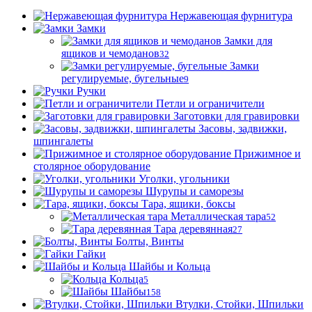
Нержавеющая фурнитура
Замки
Замки для
ящиков и чемоданов
32
Замки
регулируемые, бугельные
9
Ручки
Петли и ограничители
Заготовки для гравировки
Засовы, задвижки,
шпингалеты
Прижимное и
столярное оборудование
Уголки, угольники
Шурупы и саморезы
Тара, ящики, боксы
Металлическая тара
52
Тара деревянная
27
Болты, Винты
Гайки
Шайбы и Кольца
Кольца
5
Шайбы
158
Втулки, Стойки, Шпильки