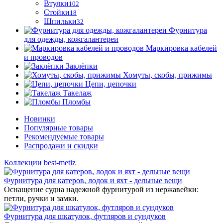
Втулки
102
Стойки
18
Шпильки
32
Фурнитура
для одежды, кожгалантереи
Маркировка кабелей
и проводов
Заклёпки
Хомуты, скобы, прижимы
Цепи, цепочки
Такелаж
Пломбы
Новинки
Популярные товары
Рекомендуемые товары
Распродажи и скидки
Коллекции best-metiz
Фурнитура для катеров, лодок и яхт - дельные вещи
Оснащение судна надежной фурнитурой из нержавейки:
петли, ручки и замки.
Фурнитура для шкатулок, футляров и сундуков