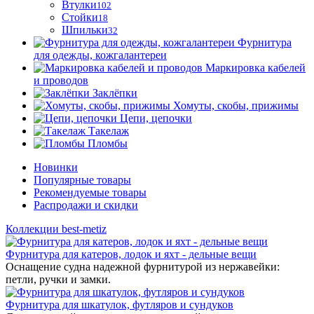
Втулки
102
Стойки
18
Шпильки
32
Фурнитура
для одежды, кожгалантереи
Маркировка кабелей
и проводов
Заклёпки
Хомуты, скобы, прижимы
Цепи, цепочки
Такелаж
Пломбы
Новинки
Популярные товары
Рекомендуемые товары
Распродажи и скидки
Коллекции best-metiz
Фурнитура для катеров, лодок и яхт - дельные вещи
Оснащение судна надежной фурнитурой из нержавейки:
петли, ручки и замки.
Фурнитура для шкатулок, футляров и сундуков