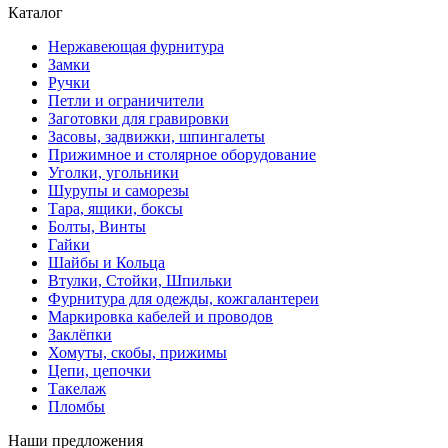
Каталог
Нержавеющая фурнитура
Замки
Ручки
Петли и ограничители
Заготовки для гравировки
Засовы, задвижки, шпингалеты
Прижимное и столярное оборудование
Уголки, угольники
Шурупы и саморезы
Тара, ящики, боксы
Болты, Винты
Гайки
Шайбы и Кольца
Втулки, Стойки, Шпильки
Фурнитура для одежды, кожгалантереи
Маркировка кабелей и проводов
Заклёпки
Хомуты, скобы, прижимы
Цепи, цепочки
Такелаж
Пломбы
Наши предложения