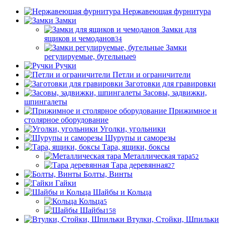
Нержавеющая фурнитура
Замки
Замки для
ящиков и чемоданов
34
Замки
регулируемые, бугельные
9
Ручки
Петли и ограничители
Заготовки для гравировки
Засовы, задвижки,
шпингалеты
Прижимное и
столярное оборудование
Уголки, угольники
Шурупы и саморезы
Тара, ящики, боксы
Металлическая тара
52
Тара деревянная
27
Болты, Винты
Гайки
Шайбы и Кольца
Кольца
5
Шайбы
158
Втулки, Стойки, Шпильки