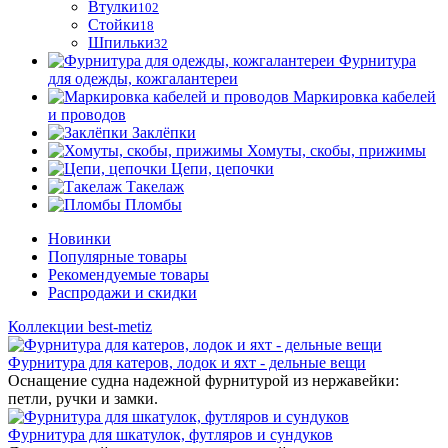
Втулки
102
Стойки
18
Шпильки
32
Фурнитура
для одежды, кожгалантереи
Маркировка кабелей
и проводов
Заклёпки
Хомуты, скобы, прижимы
Цепи, цепочки
Такелаж
Пломбы
Новинки
Популярные товары
Рекомендуемые товары
Распродажи и скидки
Коллекции best-metiz
Фурнитура для катеров, лодок и яхт - дельные вещи
Оснащение судна надежной фурнитурой из нержавейки:
петли, ручки и замки.
Фурнитура для шкатулок, футляров и сундуков