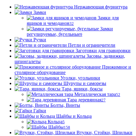
Нержавеющая фурнитура
Замки
Замки для
ящиков и чемоданов
32
Замки
регулируемые, бугельные
9
Ручки
Петли и ограничители
Заготовки для гравировки
Засовы, задвижки,
шпингалеты
Прижимное и
столярное оборудование
Уголки, угольники
Шурупы и саморезы
Тара, ящики, боксы
Металлическая тара
52
Тара деревянная
27
Болты, Винты
Гайки
Шайбы и Кольца
Кольца
5
Шайбы
158
Втулки, Стойки, Шпильки