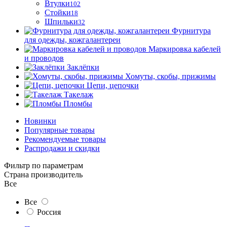
Втулки
102
Стойки
18
Шпильки
32
Фурнитура
для одежды, кожгалантереи
Маркировка кабелей
и проводов
Заклёпки
Хомуты, скобы, прижимы
Цепи, цепочки
Такелаж
Пломбы
Новинки
Популярные товары
Рекомендуемые товары
Распродажи и скидки
Фильтр по параметрам
Страна производитель
Все
Все
Россия