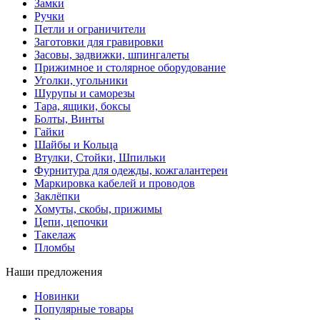
Замки
Ручки
Петли и ограничители
Заготовки для гравировки
Засовы, задвижки, шпингалеты
Прижимное и столярное оборудование
Уголки, угольники
Шурупы и саморезы
Тара, ящики, боксы
Болты, Винты
Гайки
Шайбы и Кольца
Втулки, Стойки, Шпильки
Фурнитура для одежды, кожгалантереи
Маркировка кабелей и проводов
Заклёпки
Хомуты, скобы, прижимы
Цепи, цепочки
Такелаж
Пломбы
Наши предложения
Новинки
Популярные товары