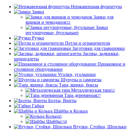
Нержавеющая фурнитура
Замки
Замки для
ящиков и чемоданов
32
Замки
регулируемые, бугельные
9
Ручки
Петли и ограничители
Заготовки для гравировки
Засовы, задвижки,
шпингалеты
Прижимное и
столярное оборудование
Уголки, угольники
Шурупы и саморезы
Тара, ящики, боксы
Металлическая тара
52
Тара деревянная
27
Болты, Винты
Гайки
Шайбы и Кольца
Кольца
5
Шайбы
158
Втулки, Стойки, Шпильки