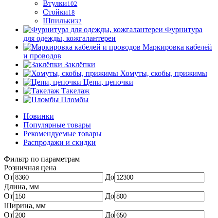
Втулки
102
Стойки
18
Шпильки
32
Фурнитура
для одежды, кожгалантереи
Маркировка кабелей
и проводов
Заклёпки
Хомуты, скобы, прижимы
Цепи, цепочки
Такелаж
Пломбы
Новинки
Популярные товары
Рекомендуемые товары
Распродажи и скидки
Фильтр по параметрам
Розничная цена
От
До
Длина, мм
От
До
Ширина, мм
От
До