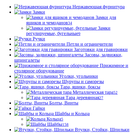
Нержавеющая фурнитура
Замки
Замки для
ящиков и чемоданов
34
Замки
регулируемые, бугельные
9
Ручки
Петли и ограничители
Заготовки для гравировки
Засовы, задвижки,
шпингалеты
Прижимное и
столярное оборудование
Уголки, угольники
Шурупы и саморезы
Тара, ящики, боксы
Металлическая тара
52
Тара деревянная
27
Болты, Винты
Гайки
Шайбы и Кольца
Кольца
5
Шайбы
158
Втулки, Стойки, Шпильки