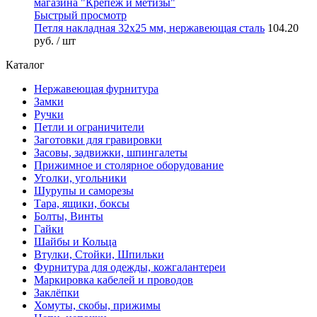
Быстрый просмотр
Петля накладная 32х25 мм, нержавеющая сталь
104.20
руб.
/ шт
Каталог
Нержавеющая фурнитура
Замки
Ручки
Петли и ограничители
Заготовки для гравировки
Засовы, задвижки, шпингалеты
Прижимное и столярное оборудование
Уголки, угольники
Шурупы и саморезы
Тара, ящики, боксы
Болты, Винты
Гайки
Шайбы и Кольца
Втулки, Стойки, Шпильки
Фурнитура для одежды, кожгалантереи
Маркировка кабелей и проводов
Заклёпки
Хомуты, скобы, прижимы