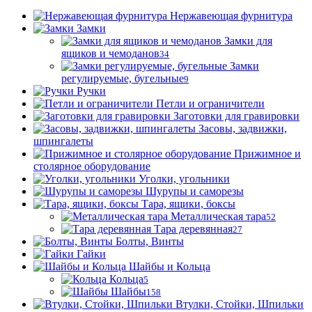
Нержавеющая фурнитура
Замки
Замки для
ящиков и чемоданов
34
Замки
регулируемые, бугельные
9
Ручки
Петли и ограничители
Заготовки для гравировки
Засовы, задвижки,
шпингалеты
Прижимное и
столярное оборудование
Уголки, угольники
Шурупы и саморезы
Тара, ящики, боксы
Металлическая тара
52
Тара деревянная
27
Болты, Винты
Гайки
Шайбы и Кольца
Кольца
5
Шайбы
158
Втулки, Стойки, Шпильки