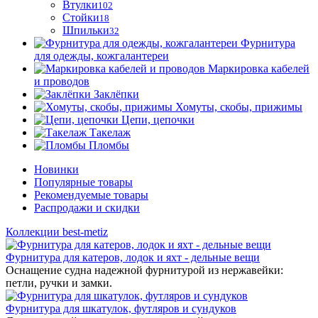
Втулки
102
Стойки
18
Шпильки
32
Фурнитура
для одежды, кожгалантереи
Маркировка кабелей
и проводов
Заклёпки
Хомуты, скобы, прижимы
Цепи, цепочки
Такелаж
Пломбы
Новинки
Популярные товары
Рекомендуемые товары
Распродажи и скидки
Коллекции best-metiz
Фурнитура для катеров, лодок и яхт - дельные вещи
Оснащение судна надежной фурнитурой из нержавейки:
петли, ручки и замки.
Фурнитура для шкатулок, футляров и сундуков